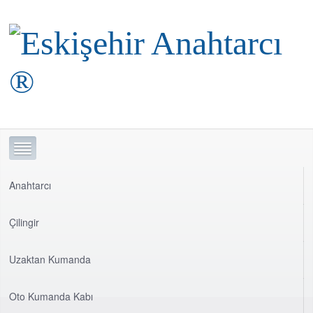
Anahtarcı
Çilingir
Uzaktan Kumanda
Oto Kumanda Kabı