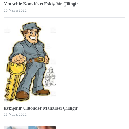
Yenişehir Konakları Eskişehir Çilingir
16 Mayıs 2021
Eskişehir Uluönder Mahallesi Çilingir
16 Mayıs 2021