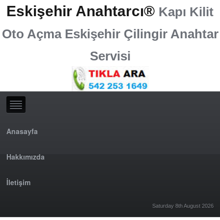
Eskişehir Anahtarcı®
Kapı Kilit
Oto Açma Eskişehir Çilingir Anahtar
Servisi
Anasayfa
Hakkımızda
İletişim
Saturday 8th August 2026