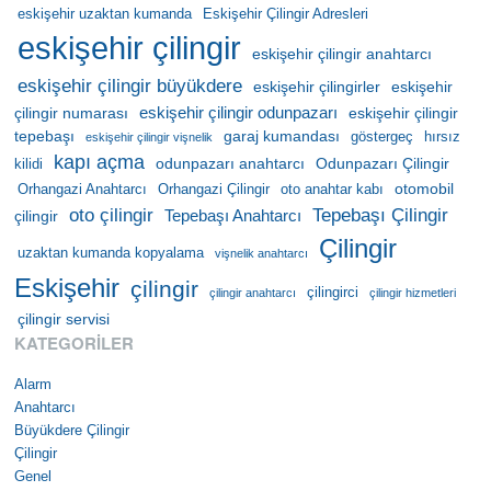
eskişehir uzaktan kumanda
Eskişehir Çilingir Adresleri
eskişehir çilingir
eskişehir çilingir anahtarcı
eskişehir çilingir büyükdere
eskişehir çilingirler
eskişehir
eskişehir çilingir odunpazarı
çilingir numarası
eskişehir çilingir
tepebaşı
garaj kumandası
göstergeç
hırsız
eskişehir çilingir vişnelik
kapı açma
odunpazarı anahtarcı
Odunpazarı Çilingir
kilidi
otomobil
Orhangazi Anahtarcı
Orhangazi Çilingir
oto anahtar kabı
oto çilingir
Tepebaşı Çilingir
Tepebaşı Anahtarcı
çilingir
Çilingir
uzaktan kumanda kopyalama
vişnelik anahtarcı
Eskişehir
çilingir
çilingirci
çilingir anahtarcı
çilingir hizmetleri
çilingir servisi
KATEGORILER
Alarm
Anahtarcı
Büyükdere Çilingir
Çilingir
Genel