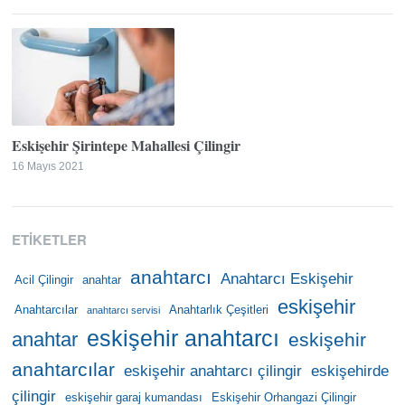
Eskişehir Şirintepe Mahallesi Çilingir
16 Mayıs 2021
ETIKETLER
anahtarcı
Anahtarcı Eskişehir
Acil Çilingir
anahtar
eskişehir
Anahtarcılar
Anahtarlık Çeşitleri
anahtarcı servisi
eskişehir anahtarcı
anahtar
eskişehir
anahtarcılar
eskişehir anahtarcı çilingir
eskişehirde
çilingir
eskişehir garaj kumandası
Eskişehir Orhangazi Çilingir