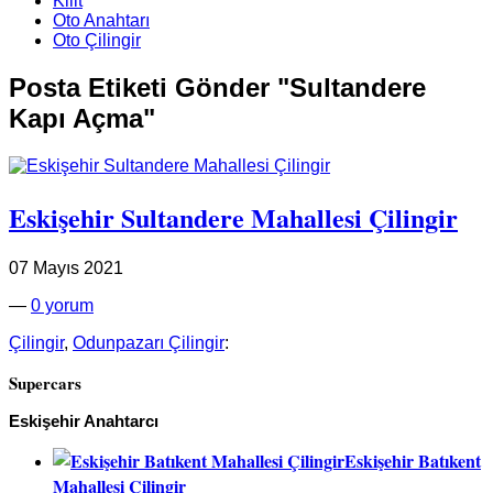
Kilit
Oto Anahtarı
Oto Çilingir
Posta Etiketi Gönder "Sultandere
Kapı Açma"
Eskişehir Sultandere Mahallesi Çilingir
07 Mayıs 2021
—
0 yorum
Çilingir
,
Odunpazarı Çilingir
:
Supercars
Eskişehir Anahtarcı
Eskişehir Batıkent
Mahallesi Çilingir