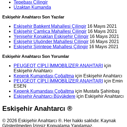
Tepebaşı Çilingir
Uzaktan Kumanda
Eskişehir Anahtarcı Son Yazılar
Eskişehir Batıkent Mahallesi Çilingir
16 Mayıs 2021
Eskişehir Çamlıca Mahallesi Çilingir
16 Mayıs 2021
Yenişehir Konakları Eskişehir Çilingir
16 Mayıs 2021
Eskişehir Uluönder Mahallesi Çilingir
16 Mayıs 2021
Eskişehir Şirintepe Mahallesi Çilingir
16 Mayıs 2021
Eskişehir Anahtarcı Son Yorumlar
PEUGEOT ÇİPLİ İMMOBİLİZER ANAHTARI
için
Eskişehir Anahtarcı
Kepenk Kumandası Çoğaltma
için
Eskişehir Anahtarcı
PEUGEOT ÇİPLİ İMMOBİLİZER ANAHTARI
için
Emin
ESEN
Kepenk Kumandası Çoğaltma
için
Mustafa Şahinbaş
Eskişehir Anahtarcı Büyükdere
için
Eskişehir Anahtarcı
Eskişehir Anahtarcı ®
© 2026 Eskişehir Anahtarcı ®. Her hakkı saklıdır. Kaynak
Gösterilmeden İzinsiz Kopyalama Yapılamaz.