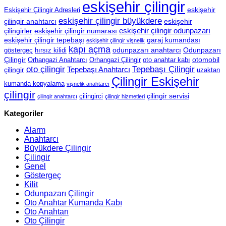
eskişehir çilingir
eskişehir
Eskişehir Çilingir Adresleri
eskişehir çilingir büyükdere
çilingir anahtarcı
eskişehir
eskişehir çilingir odunpazarı
çilingirler
eskişehir çilingir numarası
eskişehir çilingir tepebaşı
garaj kumandası
eskişehir çilingir vişnelik
kapı açma
odunpazarı anahtarcı
Odunpazarı
göstergeç
hırsız kilidi
Çilingir
otomobil
Orhangazi Anahtarcı
Orhangazi Çilingir
oto anahtar kabı
oto çilingir
Tepebaşı Çilingir
Tepebaşı Anahtarcı
çilingir
uzaktan
Çilingir Eskişehir
kumanda kopyalama
vişnelik anahtarcı
çilingir
çilingir servisi
çilingirci
çilingir anahtarcı
çilingir hizmetleri
Kategoriler
Alarm
Anahtarcı
Büyükdere Çilingir
Çilingir
Genel
Göstergeç
Kilit
Odunpazarı Çilingir
Oto Anahtar Kumanda Kabı
Oto Anahtarı
Oto Çilingir