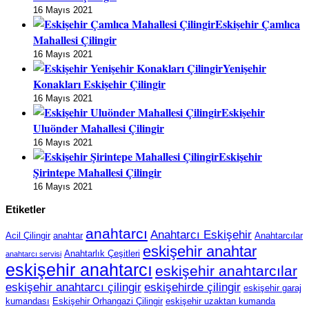
16 Mayıs 2021
Eskişehir Çamlıca
Mahallesi Çilingir
16 Mayıs 2021
Yenişehir
Konakları Eskişehir Çilingir
16 Mayıs 2021
Eskişehir
Uluönder Mahallesi Çilingir
16 Mayıs 2021
Eskişehir
Şirintepe Mahallesi Çilingir
16 Mayıs 2021
Etiketler
anahtarcı
Anahtarcı Eskişehir
Acil Çilingir
anahtar
Anahtarcılar
eskişehir anahtar
Anahtarlık Çeşitleri
anahtarcı servisi
eskişehir anahtarcı
eskişehir anahtarcılar
eskişehir anahtarcı çilingir
eskişehirde çilingir
eskişehir garaj
kumandası
Eskişehir Orhangazi Çilingir
eskişehir uzaktan kumanda