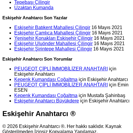
Tepebaşı Çilingir
Uzaktan Kumanda
Eskişehir Anahtarcı Son Yazılar
Eskişehir Batıkent Mahallesi Çilingir
16 Mayıs 2021
Eskişehir Çamlıca Mahallesi Çilingir
16 Mayıs 2021
Yenişehir Konakları Eskişehir Çilingir
16 Mayıs 2021
Eskişehir Uluönder Mahallesi Çilingir
16 Mayıs 2021
Eskişehir Şirintepe Mahallesi Çilingir
16 Mayıs 2021
Eskişehir Anahtarcı Son Yorumlar
PEUGEOT ÇİPLİ İMMOBİLİZER ANAHTARI
için
Eskişehir Anahtarcı
Kepenk Kumandası Çoğaltma
için
Eskişehir Anahtarcı
PEUGEOT ÇİPLİ İMMOBİLİZER ANAHTARI
için
Emin
ESEN
Kepenk Kumandası Çoğaltma
için
Mustafa Şahinbaş
Eskişehir Anahtarcı Büyükdere
için
Eskişehir Anahtarcı
Eskişehir Anahtarcı ®
© 2026 Eskişehir Anahtarcı ®. Her hakkı saklıdır. Kaynak
Gösterilmeden İzinsiz Kopyalama Yapılamaz.