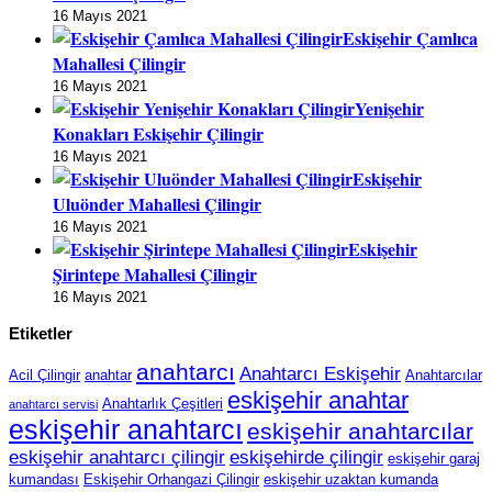
16 Mayıs 2021
Eskişehir Çamlıca
Mahallesi Çilingir
16 Mayıs 2021
Yenişehir
Konakları Eskişehir Çilingir
16 Mayıs 2021
Eskişehir
Uluönder Mahallesi Çilingir
16 Mayıs 2021
Eskişehir
Şirintepe Mahallesi Çilingir
16 Mayıs 2021
Etiketler
anahtarcı
Anahtarcı Eskişehir
Acil Çilingir
anahtar
Anahtarcılar
eskişehir anahtar
Anahtarlık Çeşitleri
anahtarcı servisi
eskişehir anahtarcı
eskişehir anahtarcılar
eskişehir anahtarcı çilingir
eskişehirde çilingir
eskişehir garaj
kumandası
Eskişehir Orhangazi Çilingir
eskişehir uzaktan kumanda