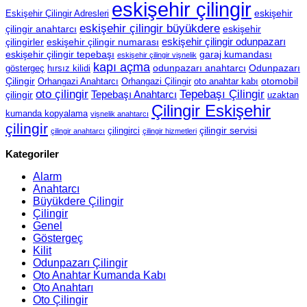
eskişehir çilingir
eskişehir
Eskişehir Çilingir Adresleri
eskişehir çilingir büyükdere
çilingir anahtarcı
eskişehir
eskişehir çilingir odunpazarı
çilingirler
eskişehir çilingir numarası
eskişehir çilingir tepebaşı
garaj kumandası
eskişehir çilingir vişnelik
kapı açma
odunpazarı anahtarcı
Odunpazarı
göstergeç
hırsız kilidi
Çilingir
otomobil
Orhangazi Anahtarcı
Orhangazi Çilingir
oto anahtar kabı
oto çilingir
Tepebaşı Çilingir
Tepebaşı Anahtarcı
çilingir
uzaktan
Çilingir Eskişehir
kumanda kopyalama
vişnelik anahtarcı
çilingir
çilingir servisi
çilingirci
çilingir anahtarcı
çilingir hizmetleri
Kategoriler
Alarm
Anahtarcı
Büyükdere Çilingir
Çilingir
Genel
Göstergeç
Kilit
Odunpazarı Çilingir
Oto Anahtar Kumanda Kabı
Oto Anahtarı
Oto Çilingir