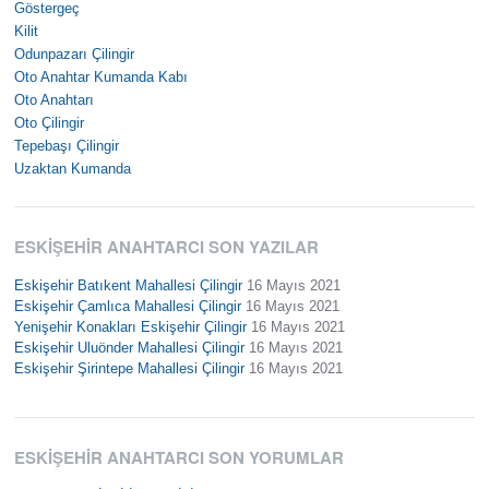
Göstergeç
Kilit
Odunpazarı Çilingir
Oto Anahtar Kumanda Kabı
Oto Anahtarı
Oto Çilingir
Tepebaşı Çilingir
Uzaktan Kumanda
ESKIŞEHIR ANAHTARCI SON YAZILAR
Eskişehir Batıkent Mahallesi Çilingir
16 Mayıs 2021
Eskişehir Çamlıca Mahallesi Çilingir
16 Mayıs 2021
Yenişehir Konakları Eskişehir Çilingir
16 Mayıs 2021
Eskişehir Uluönder Mahallesi Çilingir
16 Mayıs 2021
Eskişehir Şirintepe Mahallesi Çilingir
16 Mayıs 2021
ESKIŞEHIR ANAHTARCI SON YORUMLAR