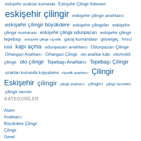
eskişehir uzaktan kumanda
Eskişehir Çilingir Adresleri
eskişehir çilingir
eskişehir çilingir anahtarcı
eskişehir çilingir büyükdere
eskişehir çilingirler
eskişehir
eskişehir çilingir odunpazarı
çilingir numarası
eskişehir çilingir
tepebaşı
garaj kumandası
göstergeç
hırsız
eskişehir çilingir vişnelik
kapı açma
odunpazarı anahtarcı
Odunpazarı Çilingir
kilidi
otomobil
Orhangazi Anahtarcı
Orhangazi Çilingir
oto anahtar kabı
oto çilingir
Tepebaşı Çilingir
Tepebaşı Anahtarcı
çilingir
Çilingir
uzaktan kumanda kopyalama
vişnelik anahtarcı
Eskişehir
çilingir
çilingirci
çilingir anahtarcı
çilingir hizmetleri
çilingir servisi
KATEGORILER
Alarm
Anahtarcı
Büyükdere Çilingir
Çilingir
Genel