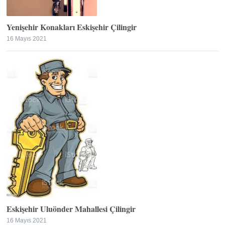
Yenişehir Konakları Eskişehir Çilingir
16 Mayıs 2021
Eskişehir Uluönder Mahallesi Çilingir
16 Mayıs 2021