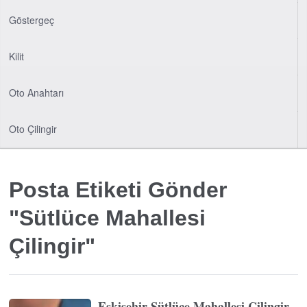
Göstergeç
Kilit
Oto Anahtarı
Oto Çilingir
Posta Etiketi Gönder
"Sütlüce Mahallesi
Çilingir"
Eskişehir Sütlüce Mahallesi Çilingir