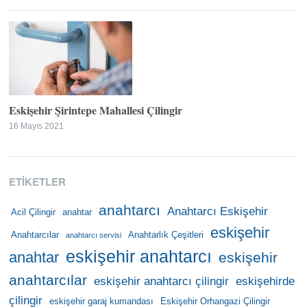
Eskişehir Şirintepe Mahallesi Çilingir
16 Mayıs 2021
ETIKETLER
anahtarcı
Anahtarcı Eskişehir
Acil Çilingir
anahtar
eskişehir
Anahtarcılar
Anahtarlık Çeşitleri
anahtarcı servisi
eskişehir anahtarcı
anahtar
eskişehir
anahtarcılar
eskişehir anahtarcı çilingir
eskişehirde
çilingir
eskişehir garaj kumandası
Eskişehir Orhangazi Çilingir