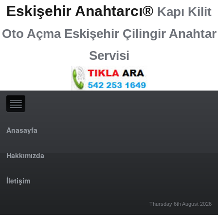
Eskişehir Anahtarcı®
Kapı Kilit
Oto Açma Eskişehir Çilingir Anahtar
Servisi
Anasayfa
Hakkımızda
İletişim
Thursday 6th August 2026