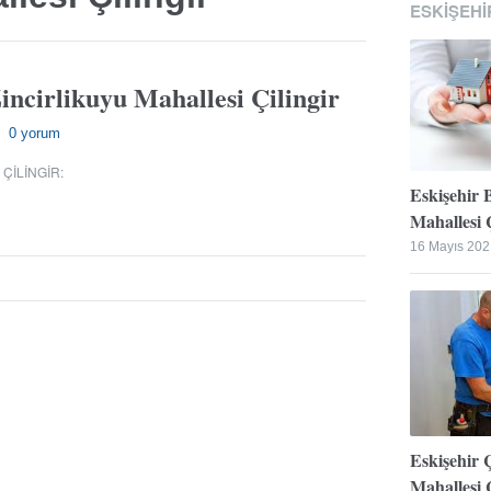
ESKIŞEHI
incirlikuyu Mahallesi Çilingir
0 yorum
—
 ÇILINGIR
:
Eskişehir 
Mahallesi Ç
16 Mayıs 202
Eskişehir 
Mahallesi Ç