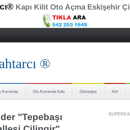
rcı®
Kapı Kilit Oto Açma Eskişehir Çi
n Kumanda
Oto Kumanda Kabı
Göstergeç
Kilit
SUPERCA
nder "Tepebaşı
lesi Çilingir"