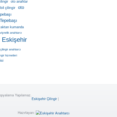
lingir
oto anahtar
oto
il çilingir
pebaşı
Tepebaşı
zaktan kumanda
vişnelik anahtarcı
r Eskişehir
çilingir anahtarcı
ingir hizmetleri
isi
Kopyalama Yapılamaz.
Eskişehir Çilingir
|
Hazırlayan: