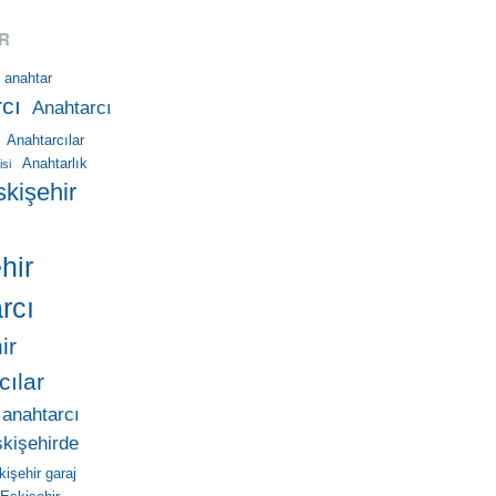
R
anahtar
cı
Anahtarcı
Anahtarcılar
Anahtarlık
isi
skişehir
hir
rcı
ir
cılar
 anahtarcı
skişehirde
kişehir garaj