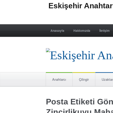
Eskişehir Anahta
Anasayfa
Hakkımızda
İletişim
Anahtarcı
Çilingir
Uzakta
Posta Etiketi Gö
Zincirlikuyu Mahal