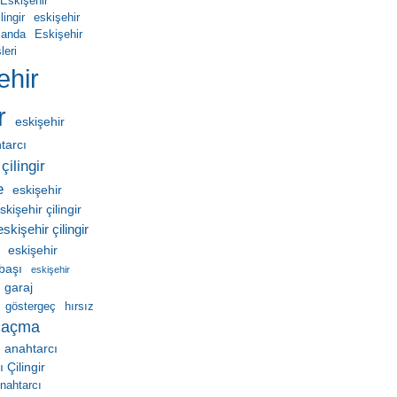
Eskişehir
ingir
eskişehir
manda
Eskişehir
leri
ehir
r
eskişehir
htarcı
çilingir
e
eskişehir
skişehir çilingir
eskişehir çilingir
eskişehir
ebaşı
eskişehir
garaj
göstergeç
hırsız
 açma
 anahtarcı
Çilingir
nahtarcı