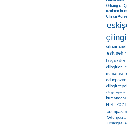
kumandası
Orhangazi Çil
uzaktan ku
Çilingir Adres
eskiş
çilingi
çilingir ana
eskişehir 
büyükder
çilingirler
e
numarası
odunpazarı
çilingir tep
çilingir vişnelik
kumandası
kapı
kilidi
odunpazarı
Odunpazarı 
Orhangazi A