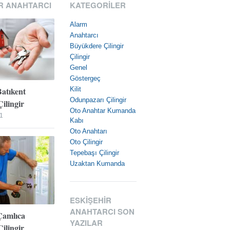
R ANAHTARCI
KATEGORILER
Alarm
Anahtarcı
Büyükdere Çilingir
Çilingir
Genel
Göstergeç
Batıkent
Kilit
Odunpazarı Çilingir
ilingir
Oto Anahtar Kumanda
1
Kabı
Oto Anahtarı
Oto Çilingir
Tepebaşı Çilingir
Uzaktan Kumanda
ESKIŞEHIR
ANAHTARCI SON
Çamlıca
YAZILAR
ilingir