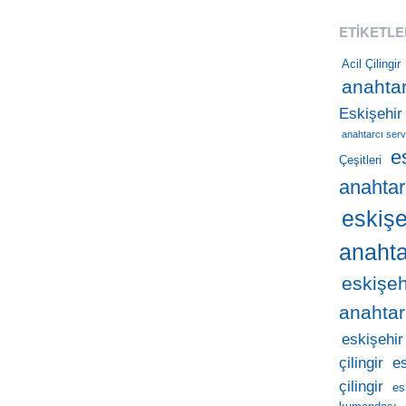
ETIKETLE
Acil Çilingir
anahtar
Eskişehir
anahtarcı serv
e
Çeşitleri
anahtar
eskişe
anahta
eskişeh
anahtar
eskişehir
çilingir
e
çilingir
es