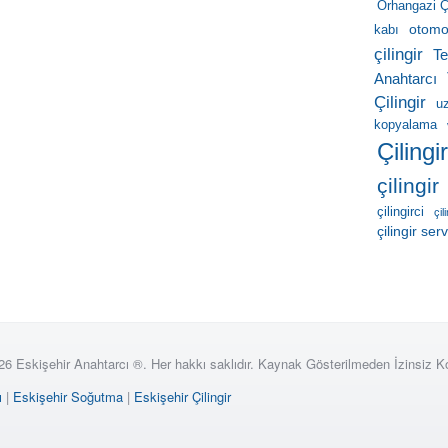
Orhangazi Çi
otomob
kabı
çilingir
Te
Anahtarcı
Çilingir
u
kopyalama
Çilingi
çilingir
çilingirci
çil
çilingir serv
26 Eskişehir Anahtarcı ®. Her hakkı saklıdır. Kaynak Gösterilmeden İzinsiz 
ı
|
Eskişehir Soğutma
|
Eskişehir Çilingir