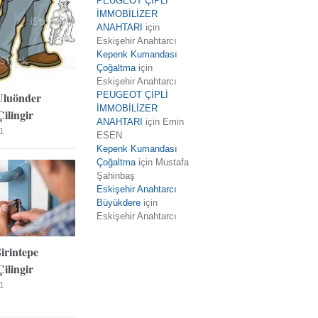
PEUGEOT ÇİPLİ
İMMOBİLİZER
ANAHTARI
için
Eskişehir Anahtarcı
Kepenk Kumandası
Çoğaltma
için
Eskişehir Anahtarcı
Uluönder
PEUGEOT ÇİPLİ
İMMOBİLİZER
ilingir
ANAHTARI
için
Emin
1
ESEN
Kepenk Kumandası
Çoğaltma
için
Mustafa
Şahinbaş
Eskişehir Anahtarcı
Büyükdere
için
Eskişehir Anahtarcı
Şirintepe
ilingir
1