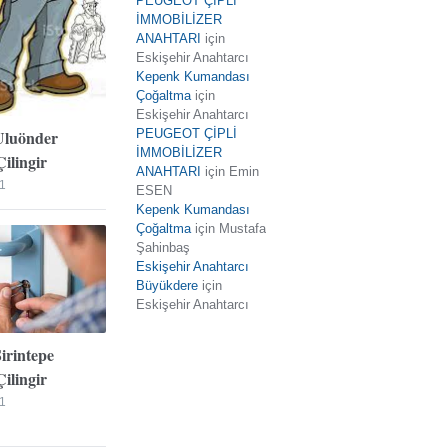
PEUGEOT ÇİPLİ
İMMOBİLİZER
ANAHTARI
için
Eskişehir Anahtarcı
Kepenk Kumandası
Çoğaltma
için
Eskişehir Anahtarcı
Uluönder
PEUGEOT ÇİPLİ
İMMOBİLİZER
ilingir
ANAHTARI
için
Emin
1
ESEN
Kepenk Kumandası
Çoğaltma
için
Mustafa
Şahinbaş
Eskişehir Anahtarcı
Büyükdere
için
Eskişehir Anahtarcı
Şirintepe
ilingir
1