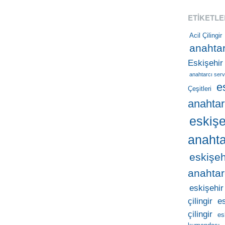
ETIKETLE
Acil Çilingir
anahtar
Eskişehir
anahtarcı serv
e
Çeşitleri
anahtar
eskişe
anahta
eskişeh
anahtar
eskişehir
çilingir
e
çilingir
es