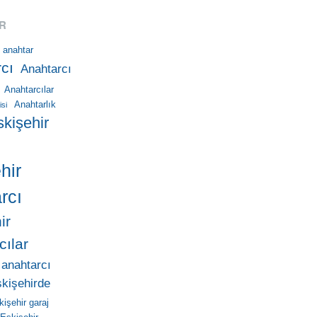
R
anahtar
cı
Anahtarcı
Anahtarcılar
Anahtarlık
isi
skişehir
hir
rcı
ir
cılar
 anahtarcı
skişehirde
kişehir garaj