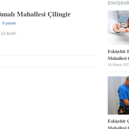
ESKIŞEHI
unalı Mahallesi Çilingir
0 yorum
—
 ÇILINGIR
:
Eskişehir 
Mahallesi Ç
16 Mayıs 202
Eskişehir 
Mahallesi Ç