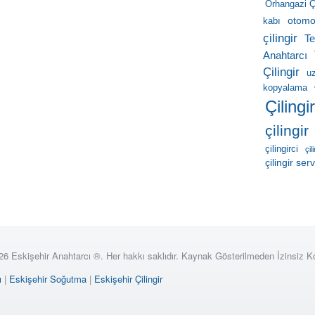
Orhangazi Çi
otomob
kabı
çilingir
Te
Anahtarcı
Çilingir
u
kopyalama
Çilingi
çilingir
çilingirci
çil
çilingir serv
26 Eskişehir Anahtarcı ®. Her hakkı saklıdır. Kaynak Gösterilmeden İzinsiz 
ı
|
Eskişehir Soğutma
|
Eskişehir Çilingir