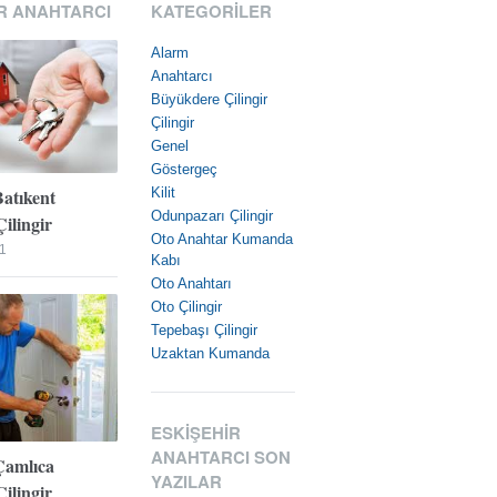
R ANAHTARCI
KATEGORILER
Alarm
Anahtarcı
Büyükdere Çilingir
Çilingir
Genel
Göstergeç
Batıkent
Kilit
Odunpazarı Çilingir
ilingir
Oto Anahtar Kumanda
1
Kabı
Oto Anahtarı
Oto Çilingir
Tepebaşı Çilingir
Uzaktan Kumanda
ESKIŞEHIR
ANAHTARCI SON
Çamlıca
YAZILAR
ilingir