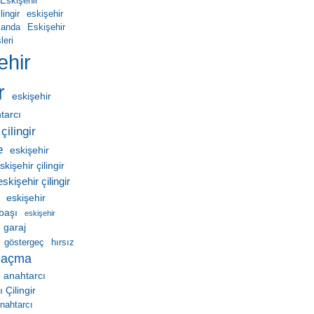
Eskişehir
ingir
eskişehir
manda
Eskişehir
leri
ehir
r
eskişehir
htarcı
çilingir
e
eskişehir
skişehir çilingir
eskişehir çilingir
eskişehir
ebaşı
eskişehir
garaj
göstergeç
hırsız
 açma
 anahtarcı
Çilingir
nahtarcı