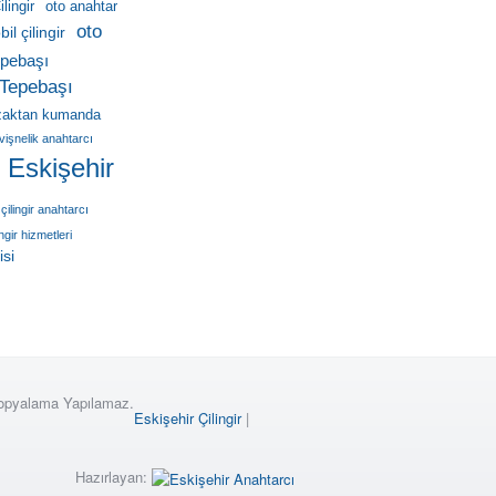
lingir
oto anahtar
oto
il çilingir
pebaşı
Tepebaşı
zaktan kumanda
vişnelik anahtarcı
r Eskişehir
çilingir anahtarcı
ingir hizmetleri
isi
Kopyalama Yapılamaz.
Eskişehir Çilingir
|
Hazırlayan: