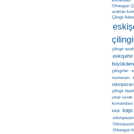
kumandası
Orhangazi Çil
uzaktan ku
Çilingir Adres
eskiş
çilingi
çilingir ana
eskişehir 
büyükder
çilingirler
e
numarası
odunpazarı
çilingir tep
çilingir vişnelik
kumandası
kapı
kilidi
odunpazarı
Odunpazarı 
Orhangazi A