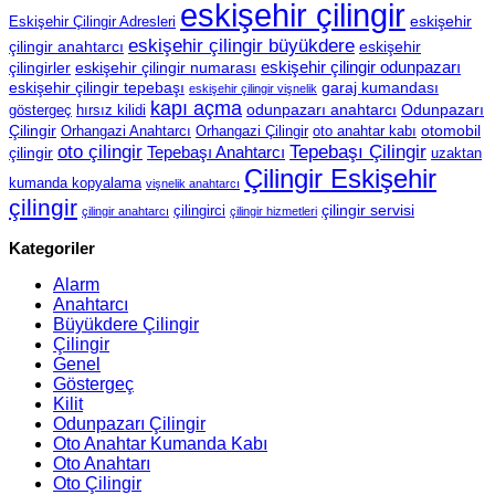
eskişehir çilingir
eskişehir
Eskişehir Çilingir Adresleri
eskişehir çilingir büyükdere
çilingir anahtarcı
eskişehir
eskişehir çilingir odunpazarı
çilingirler
eskişehir çilingir numarası
eskişehir çilingir tepebaşı
garaj kumandası
eskişehir çilingir vişnelik
kapı açma
odunpazarı anahtarcı
Odunpazarı
göstergeç
hırsız kilidi
Çilingir
otomobil
Orhangazi Anahtarcı
Orhangazi Çilingir
oto anahtar kabı
oto çilingir
Tepebaşı Çilingir
Tepebaşı Anahtarcı
çilingir
uzaktan
Çilingir Eskişehir
kumanda kopyalama
vişnelik anahtarcı
çilingir
çilingir servisi
çilingirci
çilingir anahtarcı
çilingir hizmetleri
Kategoriler
Alarm
Anahtarcı
Büyükdere Çilingir
Çilingir
Genel
Göstergeç
Kilit
Odunpazarı Çilingir
Oto Anahtar Kumanda Kabı
Oto Anahtarı
Oto Çilingir