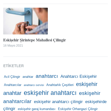
Eskişehir Şirintepe Mahallesi Çilingir
16 Mayıs 2021
ETIKETLER
anahtarcı
Anahtarcı Eskişehir
Acil Çilingir
anahtar
eskişehir
Anahtarcılar
Anahtarlık Çeşitleri
anahtarcı servisi
eskişehir anahtarcı
anahtar
eskişehir
anahtarcılar
eskişehir anahtarcı çilingir
eskişehirde
çilingir
eskişehir garaj kumandası
Eskişehir Orhangazi Çilingir