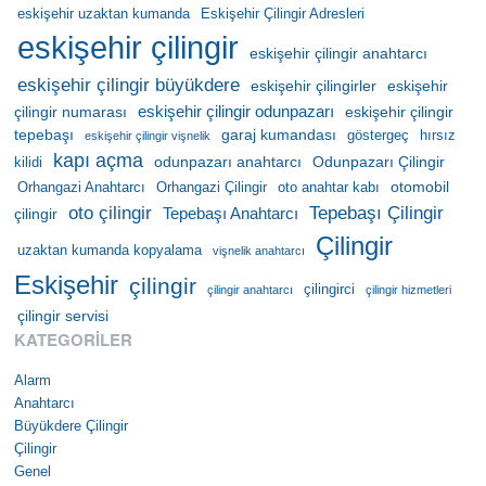
eskişehir uzaktan kumanda
Eskişehir Çilingir Adresleri
eskişehir çilingir
eskişehir çilingir anahtarcı
eskişehir çilingir büyükdere
eskişehir çilingirler
eskişehir
eskişehir çilingir odunpazarı
çilingir numarası
eskişehir çilingir
tepebaşı
garaj kumandası
göstergeç
hırsız
eskişehir çilingir vişnelik
kapı açma
odunpazarı anahtarcı
Odunpazarı Çilingir
kilidi
otomobil
Orhangazi Anahtarcı
Orhangazi Çilingir
oto anahtar kabı
oto çilingir
Tepebaşı Çilingir
Tepebaşı Anahtarcı
çilingir
Çilingir
uzaktan kumanda kopyalama
vişnelik anahtarcı
Eskişehir
çilingir
çilingirci
çilingir anahtarcı
çilingir hizmetleri
çilingir servisi
KATEGORILER
Alarm
Anahtarcı
Büyükdere Çilingir
Çilingir
Genel