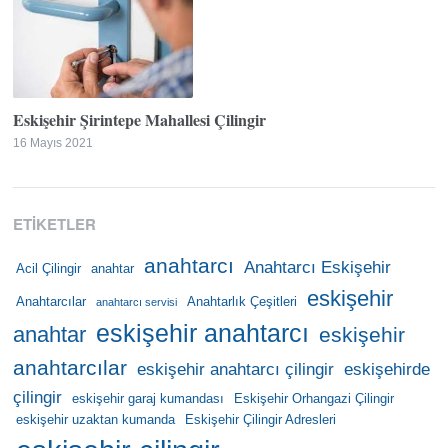
Eskişehir Şirintepe Mahallesi Çilingir
16 Mayıs 2021
ETIKETLER
anahtarcı
Anahtarcı Eskişehir
Acil Çilingir
anahtar
eskişehir
Anahtarcılar
Anahtarlık Çeşitleri
anahtarcı servisi
eskişehir anahtarcı
anahtar
eskişehir
anahtarcılar
eskişehir anahtarcı çilingir
eskişehirde
çilingir
eskişehir garaj kumandası
Eskişehir Orhangazi Çilingir
eskişehir uzaktan kumanda
Eskişehir Çilingir Adresleri