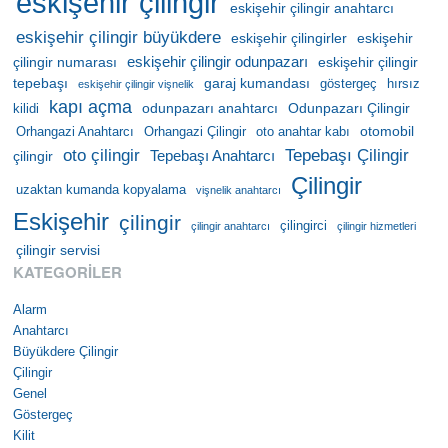
eskişehir çilingir
eskişehir çilingir anahtarcı
eskişehir çilingir büyükdere
eskişehir çilingirler
eskişehir
eskişehir çilingir odunpazarı
çilingir numarası
eskişehir çilingir
tepebaşı
garaj kumandası
göstergeç
hırsız
eskişehir çilingir vişnelik
kapı açma
odunpazarı anahtarcı
Odunpazarı Çilingir
kilidi
otomobil
Orhangazi Anahtarcı
Orhangazi Çilingir
oto anahtar kabı
oto çilingir
Tepebaşı Çilingir
Tepebaşı Anahtarcı
çilingir
Çilingir
uzaktan kumanda kopyalama
vişnelik anahtarcı
Eskişehir
çilingir
çilingirci
çilingir anahtarcı
çilingir hizmetleri
çilingir servisi
KATEGORILER
Alarm
Anahtarcı
Büyükdere Çilingir
Çilingir
Genel
Göstergeç
Kilit