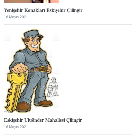
Yenişehir Konakları Eskişehir Çilingir
16 Mayıs 2021
Eskişehir Uluönder Mahallesi Çilingir
16 Mayıs 2021