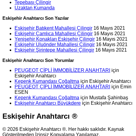
Tepebaşı Çilingir
Uzaktan Kumanda
Eskişehir Anahtarcı Son Yazılar
Eskişehir Batıkent Mahallesi Çilingir
16 Mayıs 2021
Eskişehir Çamlıca Mahallesi Çilingir
16 Mayıs 2021
Yenişehir Konakları Eskişehir Çilingir
16 Mayıs 2021
Eskişehir Uluönder Mahallesi Çilingir
16 Mayıs 2021
Eskişehir Şirintepe Mahallesi Çilingir
16 Mayıs 2021
Eskişehir Anahtarcı Son Yorumlar
PEUGEOT ÇİPLİ İMMOBİLİZER ANAHTARI
için
Eskişehir Anahtarcı
Kepenk Kumandası Çoğaltma
için
Eskişehir Anahtarcı
PEUGEOT ÇİPLİ İMMOBİLİZER ANAHTARI
için
Emin
ESEN
Kepenk Kumandası Çoğaltma
için
Mustafa Şahinbaş
Eskişehir Anahtarcı Büyükdere
için
Eskişehir Anahtarcı
Eskişehir Anahtarcı ®
© 2026 Eskişehir Anahtarcı ®. Her hakkı saklıdır. Kaynak
Gösterilmeden İzinsiz Kopyalama Yapılamaz.