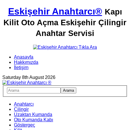
Eskişehir Anahtarcı®
Kapı
Kilit Oto Açma Eskişehir Çilingir
Anahtar Servisi
Anasayfa
Hakkımızda
İletişim
Saturday 8th August 2026
Anahtarcı
Çilingir
Uzaktan Kumanda
Oto Kumanda Kabı
Göstergeç