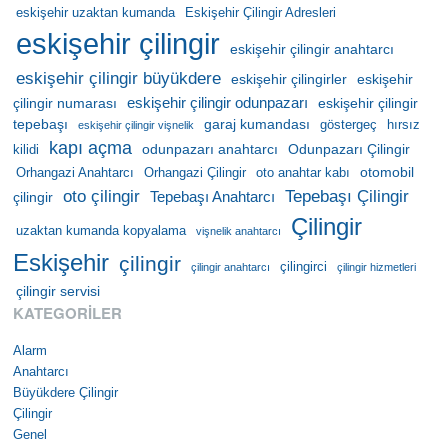
eskişehir uzaktan kumanda
Eskişehir Çilingir Adresleri
eskişehir çilingir
eskişehir çilingir anahtarcı
eskişehir çilingir büyükdere
eskişehir çilingirler
eskişehir
eskişehir çilingir odunpazarı
çilingir numarası
eskişehir çilingir
tepebaşı
garaj kumandası
göstergeç
hırsız
eskişehir çilingir vişnelik
kapı açma
odunpazarı anahtarcı
Odunpazarı Çilingir
kilidi
otomobil
Orhangazi Anahtarcı
Orhangazi Çilingir
oto anahtar kabı
oto çilingir
Tepebaşı Çilingir
Tepebaşı Anahtarcı
çilingir
Çilingir
uzaktan kumanda kopyalama
vişnelik anahtarcı
Eskişehir
çilingir
çilingirci
çilingir anahtarcı
çilingir hizmetleri
çilingir servisi
KATEGORILER
Alarm
Anahtarcı
Büyükdere Çilingir
Çilingir
Genel