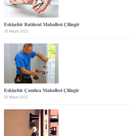
Eskişehir Batıkent Mahallesi Çilingir
16 Mayıs 2021
Eskişehir Çamlıca Mahallesi Çilingir
16 Mayıs 2021