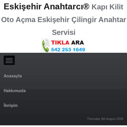
Eskişehir Anahtarcı®
Kapı Kilit
Oto Açma Eskişehir Çilingir Anahtar
Servisi
Anasayfa
Hakkımızda
İletişim
Thursday 6th August 2026