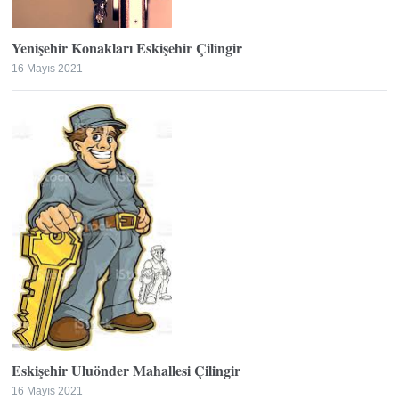
Yenişehir Konakları Eskişehir Çilingir
16 Mayıs 2021
Eskişehir Uluönder Mahallesi Çilingir
16 Mayıs 2021