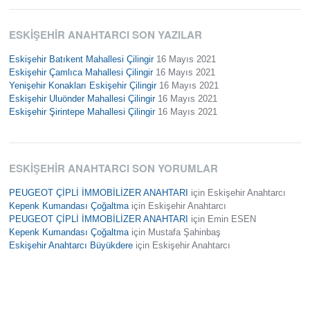
ESKIŞEHIR ANAHTARCI SON YAZILAR
Eskişehir Batıkent Mahallesi Çilingir
16 Mayıs 2021
Eskişehir Çamlıca Mahallesi Çilingir
16 Mayıs 2021
Yenişehir Konakları Eskişehir Çilingir
16 Mayıs 2021
Eskişehir Uluönder Mahallesi Çilingir
16 Mayıs 2021
Eskişehir Şirintepe Mahallesi Çilingir
16 Mayıs 2021
ESKIŞEHIR ANAHTARCI SON YORUMLAR
PEUGEOT ÇİPLİ İMMOBİLİZER ANAHTARI
için
Eskişehir Anahtarcı
Kepenk Kumandası Çoğaltma
için
Eskişehir Anahtarcı
PEUGEOT ÇİPLİ İMMOBİLİZER ANAHTARI
için
Emin ESEN
Kepenk Kumandası Çoğaltma
için
Mustafa Şahinbaş
Eskişehir Anahtarcı Büyükdere
için
Eskişehir Anahtarcı