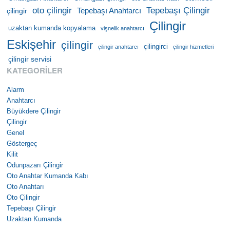
oto çilingir
Tepebaşı Çilingir
Tepebaşı Anahtarcı
çilingir
Çilingir
uzaktan kumanda kopyalama
vişnelik anahtarcı
Eskişehir
çilingir
çilingirci
çilingir anahtarcı
çilingir hizmetleri
çilingir servisi
KATEGORILER
Alarm
Anahtarcı
Büyükdere Çilingir
Çilingir
Genel
Göstergeç
Kilit
Odunpazarı Çilingir
Oto Anahtar Kumanda Kabı
Oto Anahtarı
Oto Çilingir
Tepebaşı Çilingir
Uzaktan Kumanda