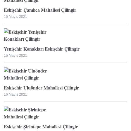
Eskişehir Çamlıca Mahallesi Çilingir
16 Mayıs 2021
Yenişehir Konakları Eskişehir Çilingir
16 Mayıs 2021
Eskişehir Uluönder Mahallesi Çilingir
16 Mayıs 2021
Eskişehir Şirintepe Mahallesi Çilingir