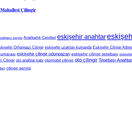
 Mahallesi Çilingir
eskişeh
eskişehir anahtar
Anahtarlık Çeşitleri
nahtarcı servisi
kişehir Orhangazi Çilingir
eskişehir uzaktan kumanda
Eskişehir Çilingir Adres
eskişehir çilingir odunpazarı
 numarası
eskişehir çilingir tepebaşı
eskişehir 
oto çilingir
Tepebaşı Anahtar
otomobil çilingir
 Çilingir
oto anahtar kabı
çilingir servisi
tleri