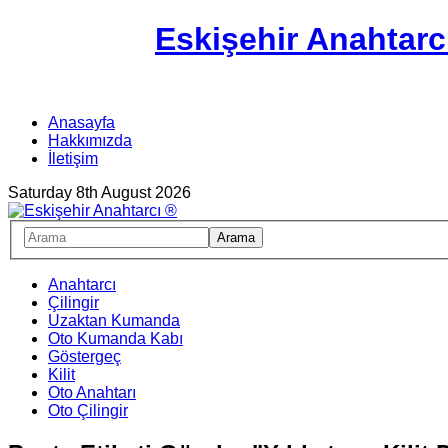
Eskişehir Anahtarc
Anasayfa
Hakkımızda
İletişim
Saturday 8th August 2026
Anahtarcı
Çilingir
Uzaktan Kumanda
Oto Kumanda Kabı
Göstergeç
Kilit
Oto Anahtarı
Oto Çilingir