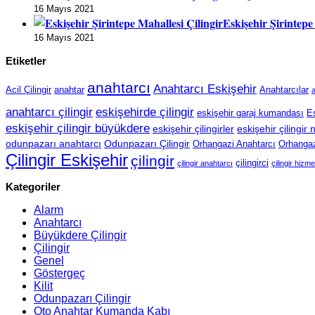
16 Mayıs 2021
Eskişehir Şirintepe
16 Mayıs 2021
Etiketler
anahtarcı
Anahtarcı Eskişehir
Acil Çilingir
anahtar
Anahtarcılar
a
anahtarcı çilingir
eskişehirde çilingir
eskişehir garaj kumandası
Es
eskişehir çilingir büyükdere
eskişehir çilingirler
eskişehir çilingir
odunpazarı anahtarcı
Odunpazarı Çilingir
Orhangazi Anahtarcı
Orhangazi
Çilingir Eskişehir
çilingir
çilingirci
çilingir anahtarcı
çilingir hizme
Kategoriler
Alarm
Anahtarcı
Büyükdere Çilingir
Çilingir
Genel
Göstergeç
Kilit
Odunpazarı Çilingir
Oto Anahtar Kumanda Kabı