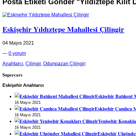
Posta Etiketi Gönder "Yıldıztepe Kilit 
Eskişehir Yıldıztepe Mahallesi Çilingir
04 Mayıs 2021
—
0 yorum
Anahtarcı
,
Çilingir
,
Odunpazarı Çilingir
:
Supercars
Eskişehir Anahtarcı
Eskişehir Batıkent M
16 Mayıs 2021
Eskişehir Çamlıca M
16 Mayıs 2021
Yenişehir Konaklar
16 Mayıs 2021
Eskişehir Uluönder