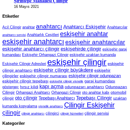
Şirintepe Mahallesi Çilingir
16 Mayıs 2021
Etiketler
anahtarcı
Anahtarcı Eskişehir
Acil Çilingir
anahtar
Anahtarcılar
eskişehir anahtar
Anahtarlık Çeşitleri
anahtarcı servisi
eskişehir anahtarcı
eskişehir anahtarcılar
eskişehir anahtarcı çilingir
eskişehirde çilingir
eskişehir garaj
kumandası
Eskişehir Orhangazi Çilingir
eskişehir uzaktan kumanda
eskişehir çilingir
eskişehir
Eskişehir Çilingir Adresleri
eskişehir çilingir büyükdere
çilingir anahtarcı
eskişehir
eskişehir çilingir odunpazarı
çilingirler
eskişehir çilingir numarası
eskişehir çilingir tepebaşı
garaj kumandası
eskişehir çilingir vişnelik
kapı açma
odunpazarı anahtarcı
Odunpazarı
göstergeç
hırsız kilidi
Çilingir
otomobil
Orhangazi Anahtarcı
Orhangazi Çilingir
oto anahtar kabı
oto çilingir
Tepebaşı Çilingir
Tepebaşı Anahtarcı
çilingir
uzaktan
Çilingir Eskişehir
kumanda kopyalama
vişnelik anahtarcı
çilingir
çilingir servisi
çilingirci
çilingir anahtarcı
çilingir hizmetleri
Kategoriler