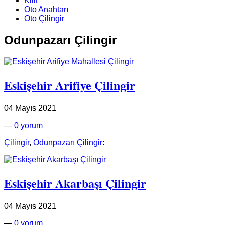
Kilit
Oto Anahtarı
Oto Çilingir
Odunpazarı Çilingir
Eskişehir Arifiye Çilingir
04 Mayıs 2021
—
0 yorum
Çilingir
,
Odunpazarı Çilingir
:
Eskişehir Akarbaşı Çilingir
04 Mayıs 2021
—
0 yorum