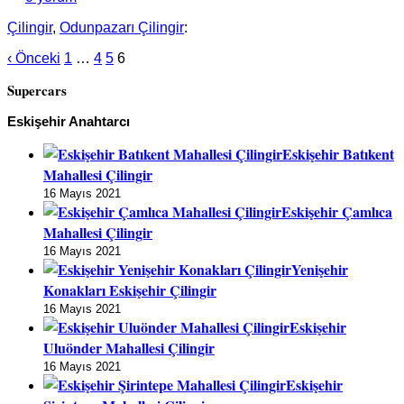
Çilingir
,
Odunpazarı Çilingir
:
‹ Önceki
1
…
4
5
6
Supercars
Eskişehir Anahtarcı
Eskişehir Batıkent
Mahallesi Çilingir
16 Mayıs 2021
Eskişehir Çamlıca
Mahallesi Çilingir
16 Mayıs 2021
Yenişehir
Konakları Eskişehir Çilingir
16 Mayıs 2021
Eskişehir
Uluönder Mahallesi Çilingir
16 Mayıs 2021
Eskişehir