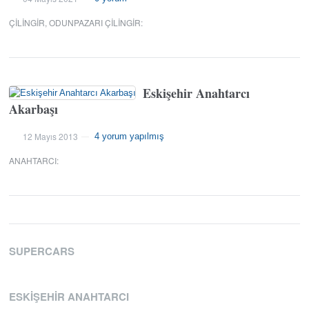
ÇILINGIR
,
ODUNPAZARI ÇILINGIR
:
Eskişehir Anahtarcı
Akarbaşı
12 Mayıs 2013
4 yorum yapılmış
—
ANAHTARCI
:
SUPERCARS
ESKIŞEHIR ANAHTARCI