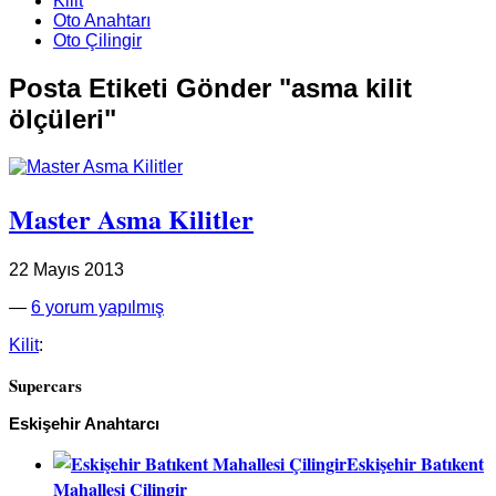
Kilit
Oto Anahtarı
Oto Çilingir
Posta Etiketi Gönder "asma kilit
ölçüleri"
Master Asma Kilitler
22 Mayıs 2013
—
6 yorum yapılmış
Kilit
:
Supercars
Eskişehir Anahtarcı
Eskişehir Batıkent
Mahallesi Çilingir