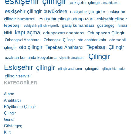
eskişehir çilingir
eskişehir çilingir anahtarcı
eskişehir çilingir büyükdere
eskişehir çilingirler
eskişehir
eskişehir çilingir odunpazarı
çilingir numarası
eskişehir çilingir
tepebaşı
garaj kumandası
göstergeç
hırsız
eskişehir çilingir vişnelik
kapı açma
odunpazarı anahtarcı
Odunpazarı Çilingir
kilidi
otomobil
Orhangazi Anahtarcı
Orhangazi Çilingir
oto anahtar kabı
oto çilingir
Tepebaşı Çilingir
Tepebaşı Anahtarcı
çilingir
Çilingir
uzaktan kumanda kopyalama
vişnelik anahtarcı
Eskişehir
çilingir
çilingirci
çilingir anahtarcı
çilingir hizmetleri
çilingir servisi
KATEGORILER
Alarm
Anahtarcı
Büyükdere Çilingir
Çilingir
Genel
Göstergeç
Kilit