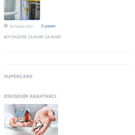
02 Mayıs 2021
0 yorum
—
BÜYÜKDERE ÇILINGIR
,
ÇILINGIR
:
SUPERCARS
ESKIŞEHIR ANAHTARCI