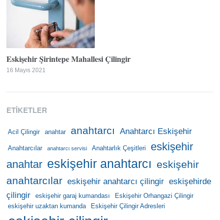
Eskişehir Şirintepe Mahallesi Çilingir
16 Mayıs 2021
ETIKETLER
anahtarcı
Anahtarcı Eskişehir
Acil Çilingir
anahtar
eskişehir
Anahtarcılar
Anahtarlık Çeşitleri
anahtarcı servisi
eskişehir anahtarcı
anahtar
eskişehir
anahtarcılar
eskişehir anahtarcı çilingir
eskişehirde
çilingir
eskişehir garaj kumandası
Eskişehir Orhangazi Çilingir
eskişehir uzaktan kumanda
Eskişehir Çilingir Adresleri