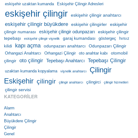
eskişehir uzaktan kumanda
Eskişehir Çilingir Adresleri
eskişehir çilingir
eskişehir çilingir anahtarcı
eskişehir çilingir büyükdere
eskişehir çilingirler
eskişehir
eskişehir çilingir odunpazarı
çilingir numarası
eskişehir çilingir
tepebaşı
garaj kumandası
göstergeç
hırsız
eskişehir çilingir vişnelik
kapı açma
odunpazarı anahtarcı
Odunpazarı Çilingir
kilidi
otomobil
Orhangazi Anahtarcı
Orhangazi Çilingir
oto anahtar kabı
oto çilingir
Tepebaşı Çilingir
Tepebaşı Anahtarcı
çilingir
Çilingir
uzaktan kumanda kopyalama
vişnelik anahtarcı
Eskişehir
çilingir
çilingirci
çilingir anahtarcı
çilingir hizmetleri
çilingir servisi
KATEGORILER
Alarm
Anahtarcı
Büyükdere Çilingir
Çilingir
Genel