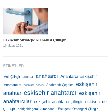
Eskişehir Şirintepe Mahallesi Çilingir
16 Mayıs 2021
ETIKETLER
anahtarcı
Anahtarcı Eskişehir
Acil Çilingir
anahtar
eskişehir
Anahtarcılar
Anahtarlık Çeşitleri
anahtarcı servisi
eskişehir anahtarcı
anahtar
eskişehir
anahtarcılar
eskişehir anahtarcı çilingir
eskişehirde
çilingir
eskişehir garaj kumandası
Eskişehir Orhangazi Çilingir