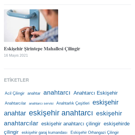
Eskişehir Şirintepe Mahallesi Çilingir
16 Mayıs 2021
ETIKETLER
anahtarcı
Anahtarcı Eskişehir
Acil Çilingir
anahtar
eskişehir
Anahtarcılar
Anahtarlık Çeşitleri
anahtarcı servisi
eskişehir anahtarcı
anahtar
eskişehir
anahtarcılar
eskişehir anahtarcı çilingir
eskişehirde
çilingir
eskişehir garaj kumandası
Eskişehir Orhangazi Çilingir