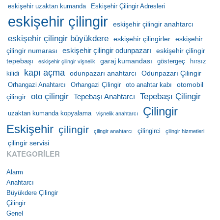
eskişehir uzaktan kumanda
Eskişehir Çilingir Adresleri
eskişehir çilingir
eskişehir çilingir anahtarcı
eskişehir çilingir büyükdere
eskişehir çilingirler
eskişehir
eskişehir çilingir odunpazarı
çilingir numarası
eskişehir çilingir
tepebaşı
garaj kumandası
göstergeç
hırsız
eskişehir çilingir vişnelik
kapı açma
odunpazarı anahtarcı
Odunpazarı Çilingir
kilidi
otomobil
Orhangazi Anahtarcı
Orhangazi Çilingir
oto anahtar kabı
oto çilingir
Tepebaşı Çilingir
Tepebaşı Anahtarcı
çilingir
Çilingir
uzaktan kumanda kopyalama
vişnelik anahtarcı
Eskişehir
çilingir
çilingirci
çilingir anahtarcı
çilingir hizmetleri
çilingir servisi
KATEGORILER
Alarm
Anahtarcı
Büyükdere Çilingir
Çilingir
Genel