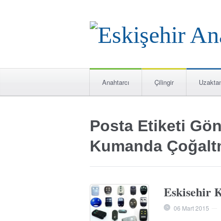
Anahtarcı
Çilingir
Uzakta
Posta Etiketi Gön
Kumanda Çoğalt
Eskisehir
06 Mart 2015
—