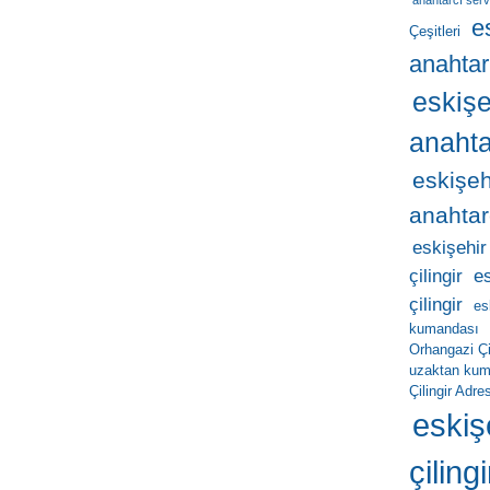
anahtarcı serv
e
Çeşitleri
anahtar
eskişe
anahta
eskişeh
anahtar
eskişehir
çilingir
e
çilingir
es
kumandası
Orhangazi Çil
uzaktan ku
Çilingir Adres
eskiş
çilingi