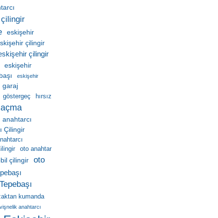
htarcı
çilingir
e
eskişehir
skişehir çilingir
eskişehir çilingir
eskişehir
ebaşı
eskişehir
garaj
göstergeç
hırsız
 açma
 anahtarcı
Çilingir
nahtarcı
lingir
oto anahtar
oto
il çilingir
pebaşı
Tepebaşı
zaktan kumanda
vişnelik anahtarcı