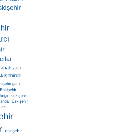
Anahtarlık
isi
skişehir
hir
rcı
ir
cılar
 anahtarcı
skişehirde
kişehir garaj
Eskişehir
ingir
eskişehir
manda
Eskişehir
leri
ehir
r
eskişehir