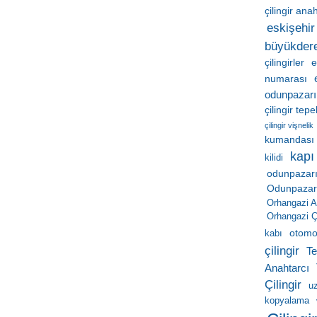
çilingir ana
eskişehir 
büyükder
çilingirler
e
numarası
odunpazarı
çilingir tep
çilingir vişnelik
kumandası
kapı
kilidi
odunpazarı
Odunpazarı 
Orhangazi A
Orhangazi Çi
otomob
kabı
çilingir
Te
Anahtarcı
Çilingir
u
kopyalama