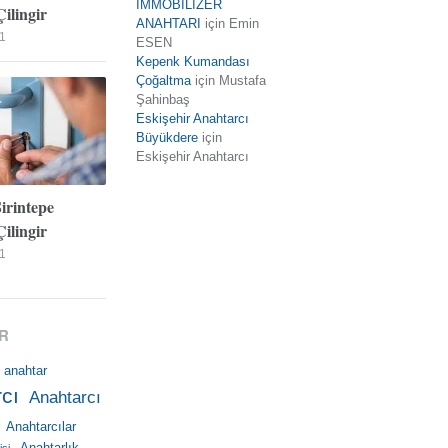
İMMOBİLİZER
ilingir
ANAHTARI
için
Emin
1
ESEN
Kepenk Kumandası
Çoğaltma
için
Mustafa
Şahinbaş
Eskişehir Anahtarcı
Büyükdere
için
Eskişehir Anahtarcı
Şirintepe
ilingir
1
R
anahtar
cı
Anahtarcı
Anahtarcılar