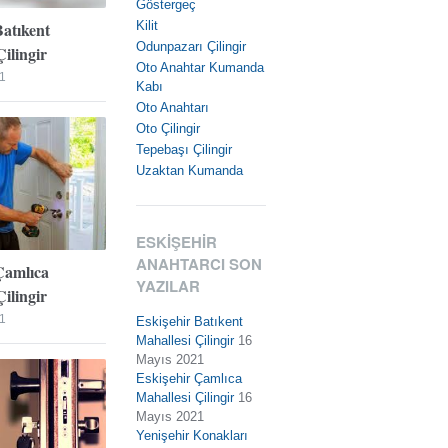
Göstergeç
Batıkent
Kilit
Odunpazarı Çilingir
ilingir
Oto Anahtar Kumanda
1
Kabı
Oto Anahtarı
Oto Çilingir
Tepebaşı Çilingir
Uzaktan Kumanda
ESKIŞEHIR
ANAHTARCI SON
Çamlıca
YAZILAR
ilingir
1
Eskişehir Batıkent
Mahallesi Çilingir
16
Mayıs 2021
Eskişehir Çamlıca
Mahallesi Çilingir
16
Mayıs 2021
Yenişehir Konakları