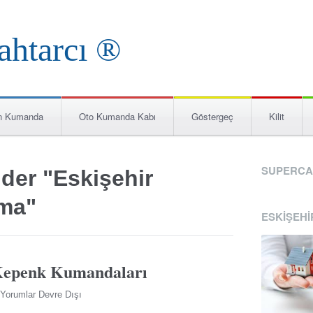
n Kumanda
Oto Kumanda Kabı
Göstergeç
Kilit
SUPERCA
der "Eskişehir
ma"
ESKIŞEHI
 Kepenk Kumandaları
Yorumlar Devre Dışı