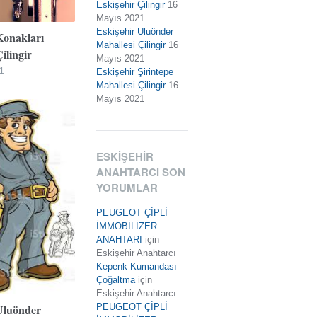
Eskişehir Çilingir
16
Mayıs 2021
Eskişehir Uluönder
Konakları
Mahallesi Çilingir
16
ilingir
Mayıs 2021
1
Eskişehir Şirintepe
Mahallesi Çilingir
16
Mayıs 2021
ESKIŞEHIR
ANAHTARCI SON
YORUMLAR
PEUGEOT ÇİPLİ
İMMOBİLİZER
ANAHTARI
için
Eskişehir Anahtarcı
Kepenk Kumandası
Çoğaltma
için
Eskişehir Anahtarcı
Uluönder
PEUGEOT ÇİPLİ