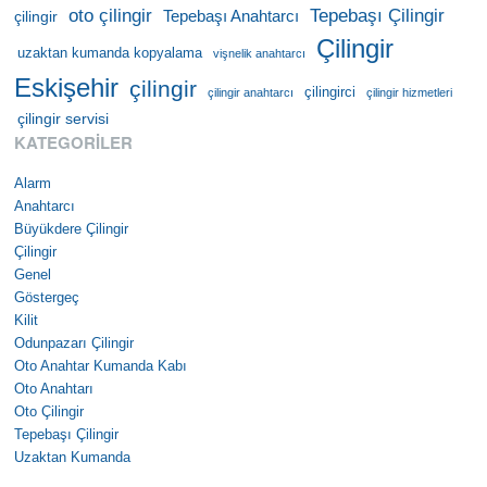
oto çilingir
Tepebaşı Çilingir
Tepebaşı Anahtarcı
çilingir
Çilingir
uzaktan kumanda kopyalama
vişnelik anahtarcı
Eskişehir
çilingir
çilingirci
çilingir anahtarcı
çilingir hizmetleri
çilingir servisi
KATEGORILER
Alarm
Anahtarcı
Büyükdere Çilingir
Çilingir
Genel
Göstergeç
Kilit
Odunpazarı Çilingir
Oto Anahtar Kumanda Kabı
Oto Anahtarı
Oto Çilingir
Tepebaşı Çilingir
Uzaktan Kumanda