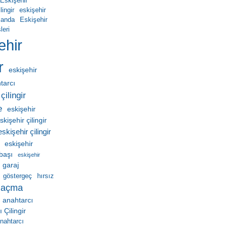
Eskişehir
ingir
eskişehir
manda
Eskişehir
leri
ehir
r
eskişehir
htarcı
çilingir
e
eskişehir
skişehir çilingir
eskişehir çilingir
eskişehir
ebaşı
eskişehir
garaj
göstergeç
hırsız
 açma
 anahtarcı
Çilingir
nahtarcı