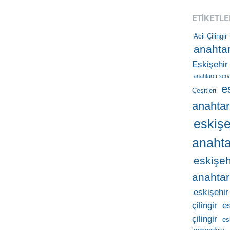
ETIKETLE
Acil Çilingir
anahtar
Eskişehir
anahtarcı serv
e
Çeşitleri
anahtar
eskişe
anahta
eskişeh
anahtar
eskişehir
çilingir
e
çilingir
es