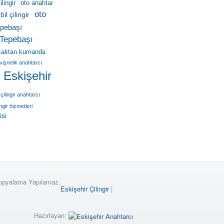
lingir
oto anahtar
oto
il çilingir
pebaşı
Tepebaşı
zaktan kumanda
vişnelik anahtarcı
r Eskişehir
çilingir anahtarcı
ingir hizmetleri
isi
Kopyalama Yapılamaz.
Eskişehir Çilingir
|
Hazırlayan: