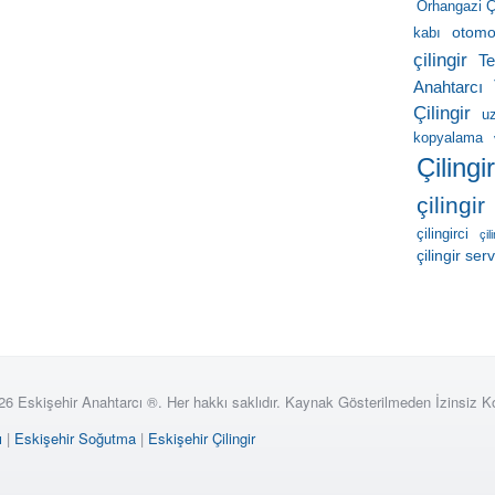
Orhangazi Çi
otomob
kabı
çilingir
Te
Anahtarcı
Çilingir
u
kopyalama
Çilingi
çilingir
çilingirci
çil
çilingir serv
26 Eskişehir Anahtarcı ®. Her hakkı saklıdır. Kaynak Gösterilmeden İzinsiz 
ı
|
Eskişehir Soğutma
|
Eskişehir Çilingir