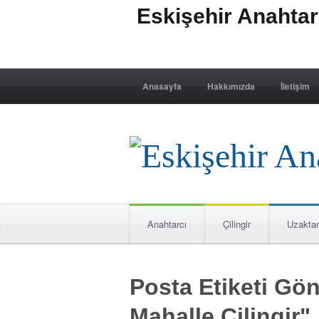
Eskişehir Anahta
Anasayfa
Hakkımızda
İletişim
Anahtarcı
Çilingir
Uzakta
Posta Etiketi Gön
Mahalle Çilingir"