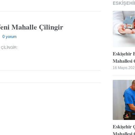
ESKIŞEHI
eni Mahalle Çilingir
0 yorum
—
 ÇILINGIR
:
Eskişehir 
Mahallesi Ç
16 Mayıs 202
Eskişehir 
Mahallesi Ç