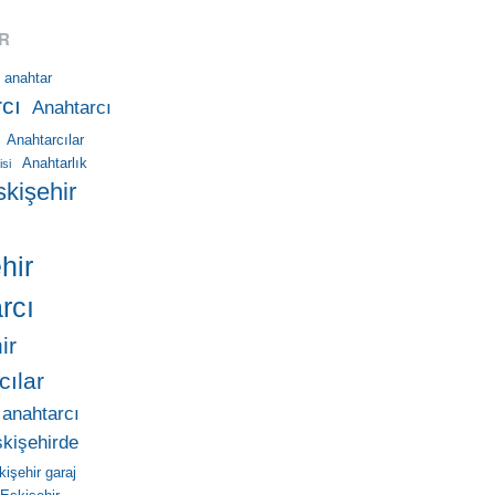
R
anahtar
cı
Anahtarcı
Anahtarcılar
Anahtarlık
isi
skişehir
hir
rcı
ir
cılar
 anahtarcı
skişehirde
kişehir garaj