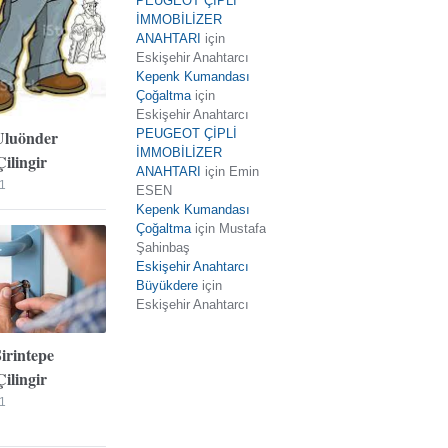
PEUGEOT ÇİPLİ
İMMOBİLİZER
ANAHTARI
için
Eskişehir Anahtarcı
Kepenk Kumandası
Çoğaltma
için
Eskişehir Anahtarcı
Uluönder
PEUGEOT ÇİPLİ
İMMOBİLİZER
ilingir
ANAHTARI
için
Emin
1
ESEN
Kepenk Kumandası
Çoğaltma
için
Mustafa
Şahinbaş
Eskişehir Anahtarcı
Büyükdere
için
Eskişehir Anahtarcı
Şirintepe
ilingir
1