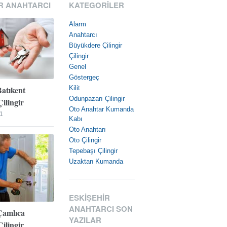
R ANAHTARCI
KATEGORILER
Alarm
Anahtarcı
Büyükdere Çilingir
Çilingir
Genel
Göstergeç
Batıkent
Kilit
Odunpazarı Çilingir
ilingir
Oto Anahtar Kumanda
1
Kabı
Oto Anahtarı
Oto Çilingir
Tepebaşı Çilingir
Uzaktan Kumanda
ESKIŞEHIR
ANAHTARCI SON
Çamlıca
YAZILAR
ilingir