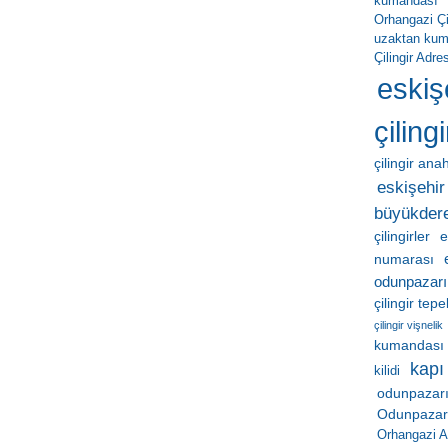
kumandası
Orhangazi Çil
uzaktan ku
Çilingir Adres
eskiş
çilingi
çilingir ana
eskişehir 
büyükder
çilingirler
e
numarası
odunpazarı
çilingir tep
çilingir vişnelik
kumandası
kapı
kilidi
odunpazarı
Odunpazarı 
Orhangazi A