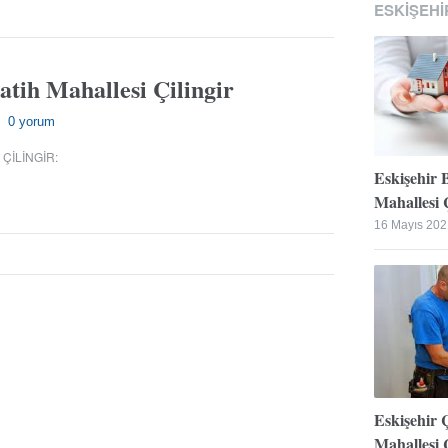
ESKIŞEHI
atih Mahallesi Çilingir
0 yorum
—
 ÇILINGIR
:
Eskişehir 
Mahallesi Ç
16 Mayıs 202
Eskişehir 
Mahallesi Ç