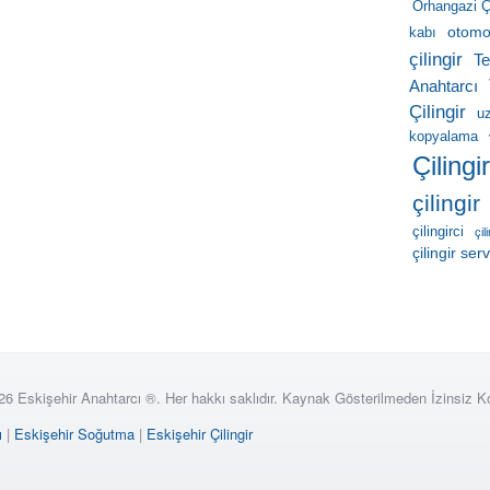
Orhangazi Çi
otomob
kabı
çilingir
Te
Anahtarcı
Çilingir
u
kopyalama
Çilingi
çilingir
çilingirci
çil
çilingir serv
26 Eskişehir Anahtarcı ®. Her hakkı saklıdır. Kaynak Gösterilmeden İzinsiz 
ı
|
Eskişehir Soğutma
|
Eskişehir Çilingir