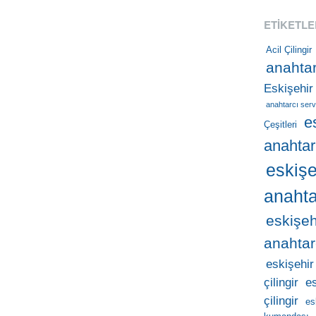
ETIKETLE
Acil Çilingir
anahtar
Eskişehir
anahtarcı serv
e
Çeşitleri
anahtar
eskişe
anahta
eskişeh
anahtar
eskişehir
çilingir
e
çilingir
es