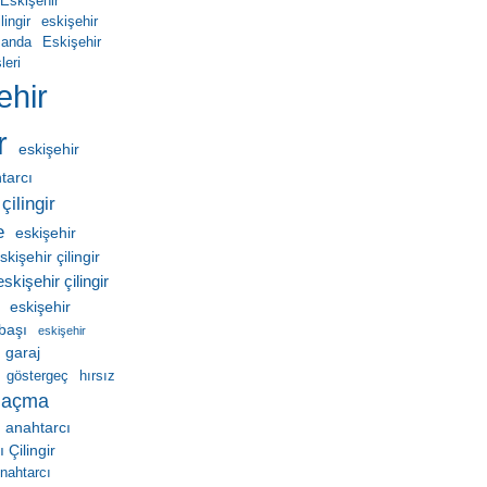
Eskişehir
ingir
eskişehir
manda
Eskişehir
leri
ehir
r
eskişehir
htarcı
çilingir
e
eskişehir
skişehir çilingir
eskişehir çilingir
eskişehir
ebaşı
eskişehir
garaj
göstergeç
hırsız
 açma
 anahtarcı
Çilingir
nahtarcı