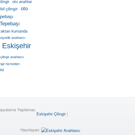
lingir
oto anahtar
oto
il çilingir
pebaşı
Tepebaşı
zaktan kumanda
vişnelik anahtarcı
r Eskişehir
çilingir anahtarcı
ingir hizmetleri
isi
Kopyalama Yapılamaz.
Eskişehir Çilingir
|
Hazırlayan: