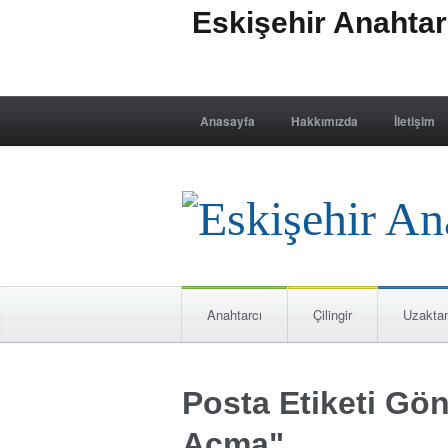
Eskişehir Anahta
Anasayfa
Hakkımızda
İletişim
Anahtarcı
Çilingir
Uzakta
Posta Etiketi Gön
Açma"