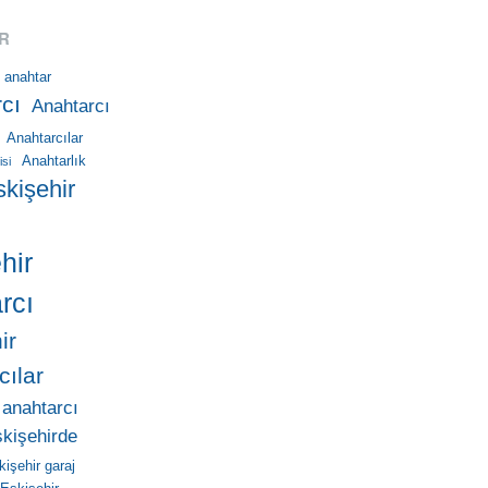
R
anahtar
cı
Anahtarcı
Anahtarcılar
Anahtarlık
isi
skişehir
hir
rcı
ir
cılar
 anahtarcı
skişehirde
kişehir garaj