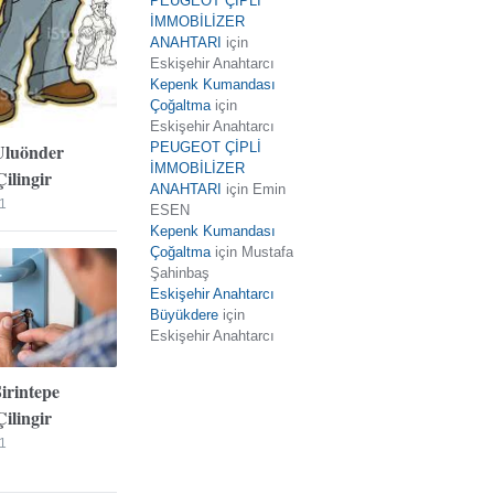
PEUGEOT ÇİPLİ
İMMOBİLİZER
ANAHTARI
için
Eskişehir Anahtarcı
Kepenk Kumandası
Çoğaltma
için
Eskişehir Anahtarcı
Uluönder
PEUGEOT ÇİPLİ
İMMOBİLİZER
ilingir
ANAHTARI
için
Emin
1
ESEN
Kepenk Kumandası
Çoğaltma
için
Mustafa
Şahinbaş
Eskişehir Anahtarcı
Büyükdere
için
Eskişehir Anahtarcı
Şirintepe
ilingir
1