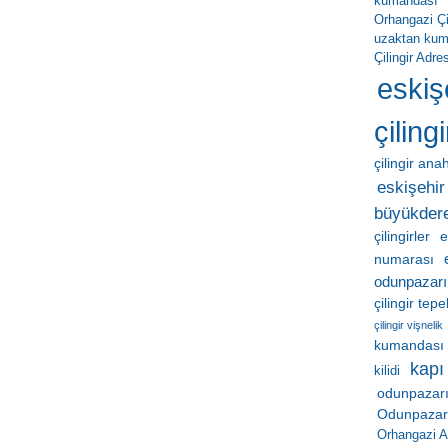
kumandası
Orhangazi Çil
uzaktan ku
Çilingir Adres
eskiş
çilingi
çilingir ana
eskişehir 
büyükder
çilingirler
e
numarası
odunpazarı
çilingir tep
çilingir vişnelik
kumandası
kapı
kilidi
odunpazarı
Odunpazarı 
Orhangazi A