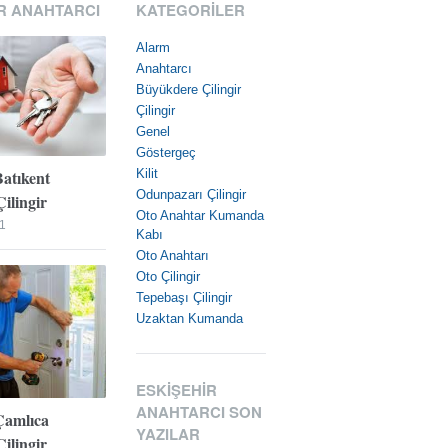
R ANAHTARCI
KATEGORILER
Alarm
Anahtarcı
Büyükdere Çilingir
Çilingir
Genel
Göstergeç
Batıkent
Kilit
Odunpazarı Çilingir
ilingir
Oto Anahtar Kumanda
1
Kabı
Oto Anahtarı
Oto Çilingir
Tepebaşı Çilingir
Uzaktan Kumanda
ESKIŞEHIR
ANAHTARCI SON
Çamlıca
YAZILAR
ilingir