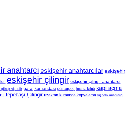
ir anahtarcı
eskişehir anahtarcılar
eskişehir
eskişehir çilingir
eskişehir çilingir anahtarcı
leri
kapı açma
garaj kumandası
göstergeç
hırsız kilidi
çilingir vişnelik
Tepebaşı Çilingir
cı
uzaktan kumanda kopyalama
vişnelik anahtarcı