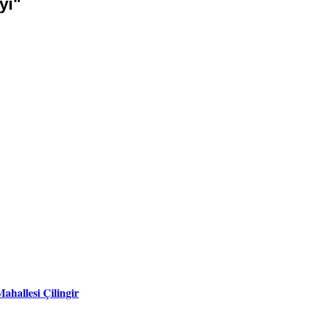
yı"
ahallesi Çilingir