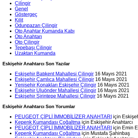
Çilingir
Genel
Göstergeç
Kilit
Odunpazarı Çilingir
Oto Anahtar Kumanda Kabı
Oto Anahtarı
Oto Çilingir
Tepebaşı Çilingir
Uzaktan Kumanda
Eskişehir Anahtarcı Son Yazılar
Eskişehir Batıkent Mahallesi Çilingir
16 Mayıs 2021
Eskişehir Çamlıca Mahallesi Çilingir
16 Mayıs 2021
Yenişehir Konakları Eskişehir Çilingir
16 Mayıs 2021
Eskişehir Uluönder Mahallesi Çilingir
16 Mayıs 2021
Eskişehir Şirintepe Mahallesi Çilingir
16 Mayıs 2021
Eskişehir Anahtarcı Son Yorumlar
PEUGEOT ÇİPLİ İMMOBİLİZER ANAHTARI
için
Eskişeh
Kepenk Kumandası Çoğaltma
için
Eskişehir Anahtarcı
PEUGEOT ÇİPLİ İMMOBİLİZER ANAHTARI
için
Emin 
Kepenk Kumandası Çoğaltma
için
Mustafa Şahinbaş