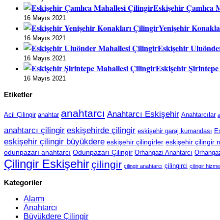
Eskişehir Çamlıca M
16 Mayıs 2021
Yenişehir Konaklar
16 Mayıs 2021
Eskişehir Uluönder
16 Mayıs 2021
Eskişehir Şirintepe
16 Mayıs 2021
Etiketler
anahtarcı
Anahtarcı Eskişehir
Acil Çilingir
anahtar
Anahtarcılar
a
anahtarcı çilingir
eskişehirde çilingir
eskişehir garaj kumandası
Es
eskişehir çilingir büyükdere
eskişehir çilingirler
eskişehir çilingir
odunpazarı anahtarcı
Odunpazarı Çilingir
Orhangazi Anahtarcı
Orhangazi
Çilingir Eskişehir
çilingir
çilingirci
çilingir anahtarcı
çilingir hizme
Kategoriler
Alarm
Anahtarcı
Büyükdere Çilingir