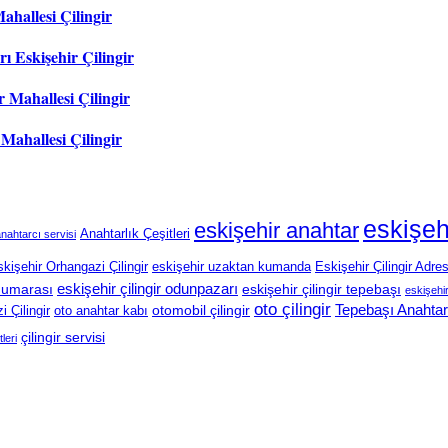
ahallesi Çilingir
ı Eskişehir Çilingir
 Mahallesi Çilingir
 Mahallesi Çilingir
eskişeh
eskişehir anahtar
Anahtarlık Çeşitleri
nahtarcı servisi
kişehir Orhangazi Çilingir
eskişehir uzaktan kumanda
Eskişehir Çilingir Adres
eskişehir çilingir odunpazarı
 numarası
eskişehir çilingir tepebaşı
eskişehir 
oto çilingir
Tepebaşı Anahtar
otomobil çilingir
 Çilingir
oto anahtar kabı
çilingir servisi
tleri