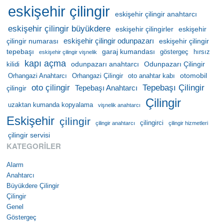
eskişehir çilingir
eskişehir çilingir anahtarcı
eskişehir çilingir büyükdere
eskişehir çilingirler
eskişehir
eskişehir çilingir odunpazarı
çilingir numarası
eskişehir çilingir
tepebaşı
garaj kumandası
göstergeç
hırsız
eskişehir çilingir vişnelik
kapı açma
odunpazarı anahtarcı
Odunpazarı Çilingir
kilidi
otomobil
Orhangazi Anahtarcı
Orhangazi Çilingir
oto anahtar kabı
oto çilingir
Tepebaşı Çilingir
Tepebaşı Anahtarcı
çilingir
Çilingir
uzaktan kumanda kopyalama
vişnelik anahtarcı
Eskişehir
çilingir
çilingirci
çilingir anahtarcı
çilingir hizmetleri
çilingir servisi
KATEGORILER
Alarm
Anahtarcı
Büyükdere Çilingir
Çilingir
Genel
Göstergeç