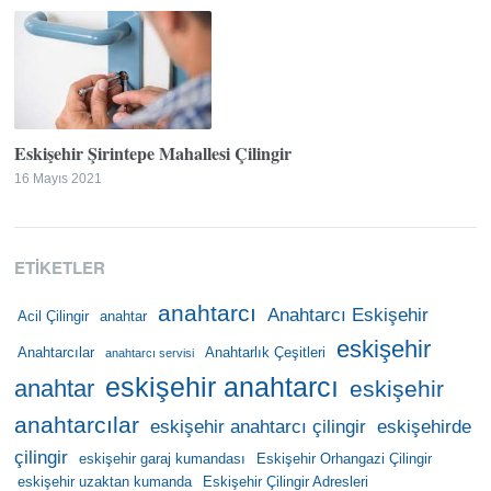
Eskişehir Şirintepe Mahallesi Çilingir
16 Mayıs 2021
ETIKETLER
anahtarcı
Anahtarcı Eskişehir
Acil Çilingir
anahtar
eskişehir
Anahtarcılar
Anahtarlık Çeşitleri
anahtarcı servisi
eskişehir anahtarcı
anahtar
eskişehir
anahtarcılar
eskişehir anahtarcı çilingir
eskişehirde
çilingir
eskişehir garaj kumandası
Eskişehir Orhangazi Çilingir
eskişehir uzaktan kumanda
Eskişehir Çilingir Adresleri