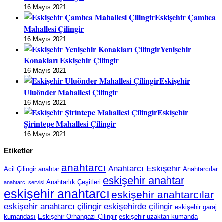
16 Mayıs 2021
Eskişehir Çamlıca
Mahallesi Çilingir
16 Mayıs 2021
Yenişehir
Konakları Eskişehir Çilingir
16 Mayıs 2021
Eskişehir
Uluönder Mahallesi Çilingir
16 Mayıs 2021
Eskişehir
Şirintepe Mahallesi Çilingir
16 Mayıs 2021
Etiketler
anahtarcı
Anahtarcı Eskişehir
Acil Çilingir
anahtar
Anahtarcılar
eskişehir anahtar
Anahtarlık Çeşitleri
anahtarcı servisi
eskişehir anahtarcı
eskişehir anahtarcılar
eskişehir anahtarcı çilingir
eskişehirde çilingir
eskişehir garaj
kumandası
Eskişehir Orhangazi Çilingir
eskişehir uzaktan kumanda