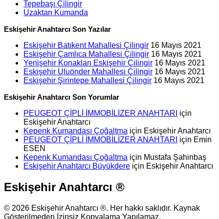
Tepebaşı Çilingir
Uzaktan Kumanda
Eskişehir Anahtarcı Son Yazılar
Eskişehir Batıkent Mahallesi Çilingir
16 Mayıs 2021
Eskişehir Çamlıca Mahallesi Çilingir
16 Mayıs 2021
Yenişehir Konakları Eskişehir Çilingir
16 Mayıs 2021
Eskişehir Uluönder Mahallesi Çilingir
16 Mayıs 2021
Eskişehir Şirintepe Mahallesi Çilingir
16 Mayıs 2021
Eskişehir Anahtarcı Son Yorumlar
PEUGEOT ÇİPLİ İMMOBİLİZER ANAHTARI
için
Eskişehir Anahtarcı
Kepenk Kumandası Çoğaltma
için
Eskişehir Anahtarcı
PEUGEOT ÇİPLİ İMMOBİLİZER ANAHTARI
için
Emin
ESEN
Kepenk Kumandası Çoğaltma
için
Mustafa Şahinbaş
Eskişehir Anahtarcı Büyükdere
için
Eskişehir Anahtarcı
Eskişehir Anahtarcı ®
© 2026 Eskişehir Anahtarcı ®. Her hakkı saklıdır. Kaynak
Gösterilmeden İzinsiz Kopyalama Yapılamaz.