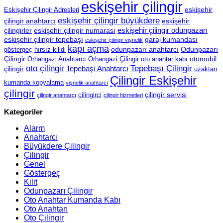
eskişehir çilingir
eskişehir
Eskişehir Çilingir Adresleri
eskişehir çilingir büyükdere
çilingir anahtarcı
eskişehir
eskişehir çilingir odunpazarı
çilingirler
eskişehir çilingir numarası
eskişehir çilingir tepebaşı
garaj kumandası
eskişehir çilingir vişnelik
kapı açma
odunpazarı anahtarcı
Odunpazarı
göstergeç
hırsız kilidi
Çilingir
otomobil
Orhangazi Anahtarcı
Orhangazi Çilingir
oto anahtar kabı
oto çilingir
Tepebaşı Çilingir
Tepebaşı Anahtarcı
çilingir
uzaktan
Çilingir Eskişehir
kumanda kopyalama
vişnelik anahtarcı
çilingir
çilingir servisi
çilingirci
çilingir anahtarcı
çilingir hizmetleri
Kategoriler
Alarm
Anahtarcı
Büyükdere Çilingir
Çilingir
Genel
Göstergeç
Kilit
Odunpazarı Çilingir
Oto Anahtar Kumanda Kabı
Oto Anahtarı
Oto Çilingir