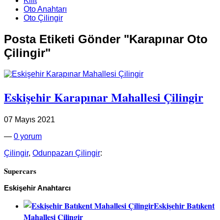
Kilit
Oto Anahtarı
Oto Çilingir
Posta Etiketi Gönder "Karapınar Oto
Çilingir"
Eskişehir Karapınar Mahallesi Çilingir
07 Mayıs 2021
—
0 yorum
Çilingir
,
Odunpazarı Çilingir
:
Supercars
Eskişehir Anahtarcı
Eskişehir Batıkent
Mahallesi Çilingir