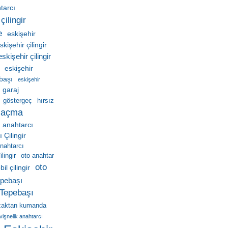
htarcı
çilingir
e
eskişehir
skişehir çilingir
eskişehir çilingir
eskişehir
ebaşı
eskişehir
garaj
göstergeç
hırsız
 açma
 anahtarcı
Çilingir
nahtarcı
lingir
oto anahtar
oto
il çilingir
pebaşı
Tepebaşı
zaktan kumanda
vişnelik anahtarcı