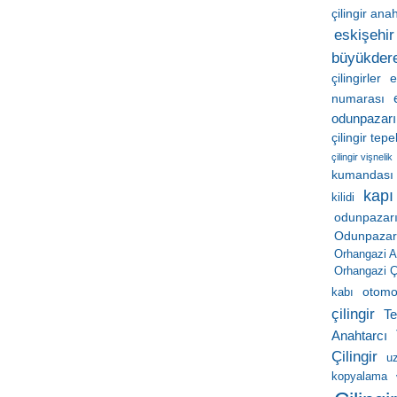
çilingir ana
eskişehir 
büyükder
çilingirler
e
numarası
odunpazarı
çilingir tep
çilingir vişnelik
kumandası
kapı
kilidi
odunpazarı
Odunpazarı 
Orhangazi A
Orhangazi Çi
otomob
kabı
çilingir
Te
Anahtarcı
Çilingir
u
kopyalama