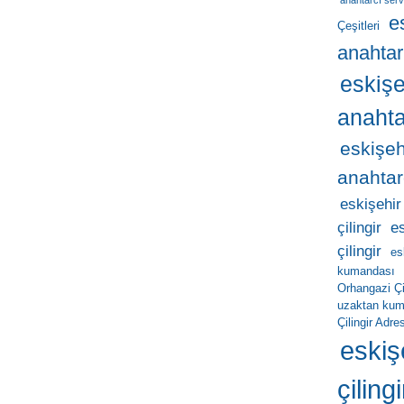
anahtarcı serv
e
Çeşitleri
anahtar
eskişe
anahta
eskişeh
anahtar
eskişehir
çilingir
e
çilingir
es
kumandası
Orhangazi Çil
uzaktan ku
Çilingir Adres
eskiş
çilingi