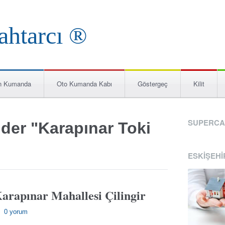
n Kumanda
Oto Kumanda Kabı
Göstergeç
Kilit
SUPERCA
nder "Karapınar Toki
ESKIŞEHI
Karapınar Mahallesi Çilingir
0 yorum
—