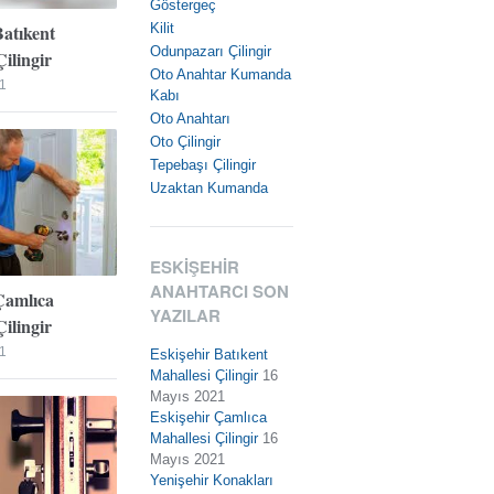
Göstergeç
Batıkent
Kilit
Odunpazarı Çilingir
ilingir
Oto Anahtar Kumanda
1
Kabı
Oto Anahtarı
Oto Çilingir
Tepebaşı Çilingir
Uzaktan Kumanda
ESKIŞEHIR
ANAHTARCI SON
Çamlıca
YAZILAR
ilingir
1
Eskişehir Batıkent
Mahallesi Çilingir
16
Mayıs 2021
Eskişehir Çamlıca
Mahallesi Çilingir
16
Mayıs 2021
Yenişehir Konakları