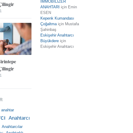
İMMOBİLİZER
ilingir
ANAHTARI
için
Emin
1
ESEN
Kepenk Kumandası
Çoğaltma
için
Mustafa
Şahinbaş
Eskişehir Anahtarcı
Büyükdere
için
Eskişehir Anahtarcı
Şirintepe
ilingir
1
R
anahtar
cı
Anahtarcı
Anahtarcılar