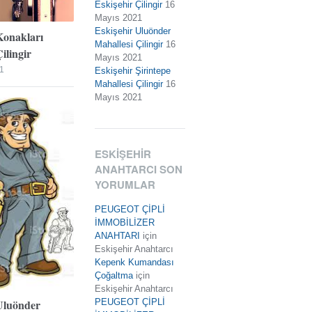
Eskişehir Çilingir
16
Mayıs 2021
Eskişehir Uluönder
Konakları
Mahallesi Çilingir
16
ilingir
Mayıs 2021
1
Eskişehir Şirintepe
Mahallesi Çilingir
16
Mayıs 2021
ESKIŞEHIR
ANAHTARCI SON
YORUMLAR
PEUGEOT ÇİPLİ
İMMOBİLİZER
ANAHTARI
için
Eskişehir Anahtarcı
Kepenk Kumandası
Çoğaltma
için
Eskişehir Anahtarcı
Uluönder
PEUGEOT ÇİPLİ