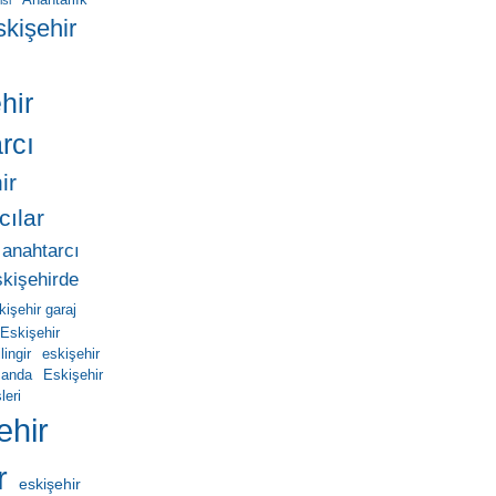
Anahtarlık
isi
skişehir
hir
rcı
ir
cılar
 anahtarcı
skişehirde
kişehir garaj
Eskişehir
ingir
eskişehir
manda
Eskişehir
leri
ehir
r
eskişehir