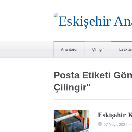
Anahtarcı
Çilingir
Uzakta
Posta Etiketi Gö
Çilingir"
Eskişehir 
07 Mayıs 2021