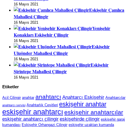
16 Mayıs 2021
Eskişehir Çamlıca
Mahallesi Çilingir
16 Mayıs 2021
Yenişehir
Konakları Eskişehir Çilingir
16 Mayıs 2021
Eskişehir
Uluönder Mahallesi Çilingir
16 Mayıs 2021
Eskişehir
Şirintepe Mahallesi Çilingir
16 Mayıs 2021
Etiketler
anahtarcı
Anahtarcı Eskişehir
Acil Çilingir
anahtar
Anahtarcılar
eskişehir anahtar
Anahtarlık Çeşitleri
anahtarcı servisi
eskişehir anahtarcı
eskişehir anahtarcılar
eskişehir anahtarcı çilingir
eskişehirde çilingir
eskişehir garaj
kumandası
Eskişehir Orhangazi Çilingir
eskişehir uzaktan kumanda