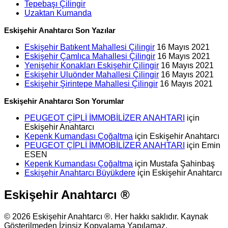
Tepebaşı Çilingir
Uzaktan Kumanda
Eskişehir Anahtarcı Son Yazılar
Eskişehir Batıkent Mahallesi Çilingir
16 Mayıs 2021
Eskişehir Çamlıca Mahallesi Çilingir
16 Mayıs 2021
Yenişehir Konakları Eskişehir Çilingir
16 Mayıs 2021
Eskişehir Uluönder Mahallesi Çilingir
16 Mayıs 2021
Eskişehir Şirintepe Mahallesi Çilingir
16 Mayıs 2021
Eskişehir Anahtarcı Son Yorumlar
PEUGEOT ÇİPLİ İMMOBİLİZER ANAHTARI
için
Eskişehir Anahtarcı
Kepenk Kumandası Çoğaltma
için
Eskişehir Anahtarcı
PEUGEOT ÇİPLİ İMMOBİLİZER ANAHTARI
için
Emin
ESEN
Kepenk Kumandası Çoğaltma
için
Mustafa Şahinbaş
Eskişehir Anahtarcı Büyükdere
için
Eskişehir Anahtarcı
Eskişehir Anahtarcı ®
© 2026 Eskişehir Anahtarcı ®. Her hakkı saklıdır. Kaynak
Gösterilmeden İzinsiz Kopyalama Yapılamaz.