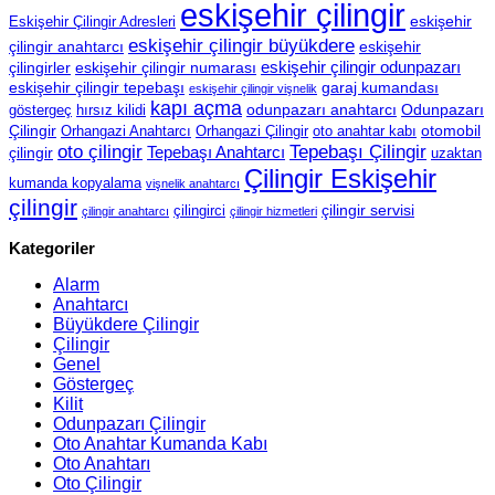
eskişehir çilingir
eskişehir
Eskişehir Çilingir Adresleri
eskişehir çilingir büyükdere
çilingir anahtarcı
eskişehir
eskişehir çilingir odunpazarı
çilingirler
eskişehir çilingir numarası
eskişehir çilingir tepebaşı
garaj kumandası
eskişehir çilingir vişnelik
kapı açma
odunpazarı anahtarcı
Odunpazarı
göstergeç
hırsız kilidi
Çilingir
otomobil
Orhangazi Anahtarcı
Orhangazi Çilingir
oto anahtar kabı
oto çilingir
Tepebaşı Çilingir
Tepebaşı Anahtarcı
çilingir
uzaktan
Çilingir Eskişehir
kumanda kopyalama
vişnelik anahtarcı
çilingir
çilingir servisi
çilingirci
çilingir anahtarcı
çilingir hizmetleri
Kategoriler
Alarm
Anahtarcı
Büyükdere Çilingir
Çilingir
Genel
Göstergeç
Kilit
Odunpazarı Çilingir
Oto Anahtar Kumanda Kabı
Oto Anahtarı
Oto Çilingir