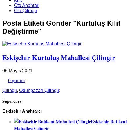
Kilit
Oto Anahtarı
Oto Çilingir
Posta Etiketi Gönder "Kurtuluş Kilit
Değiştirme"
Eskişehir Kurtuluş Mahallesi Çilingir
06 Mayıs 2021
—
0 yorum
Çilingir
,
Odunpazarı Çilingir
:
Supercars
Eskişehir Anahtarcı
Eskişehir Batıkent
Mahallesi Çilingir