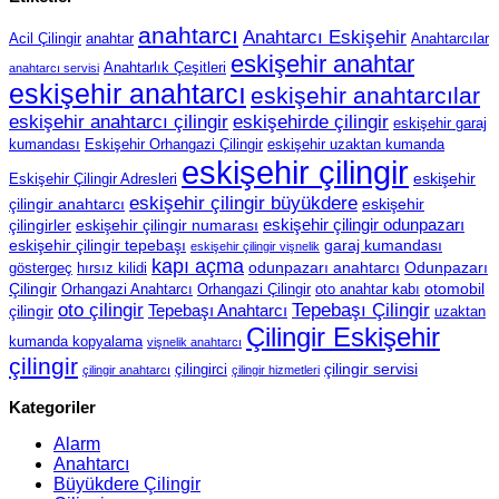
anahtarcı
Anahtarcı Eskişehir
Acil Çilingir
anahtar
Anahtarcılar
eskişehir anahtar
Anahtarlık Çeşitleri
anahtarcı servisi
eskişehir anahtarcı
eskişehir anahtarcılar
eskişehir anahtarcı çilingir
eskişehirde çilingir
eskişehir garaj
kumandası
Eskişehir Orhangazi Çilingir
eskişehir uzaktan kumanda
eskişehir çilingir
eskişehir
Eskişehir Çilingir Adresleri
eskişehir çilingir büyükdere
çilingir anahtarcı
eskişehir
eskişehir çilingir odunpazarı
çilingirler
eskişehir çilingir numarası
eskişehir çilingir tepebaşı
garaj kumandası
eskişehir çilingir vişnelik
kapı açma
odunpazarı anahtarcı
Odunpazarı
göstergeç
hırsız kilidi
Çilingir
otomobil
Orhangazi Anahtarcı
Orhangazi Çilingir
oto anahtar kabı
oto çilingir
Tepebaşı Çilingir
Tepebaşı Anahtarcı
çilingir
uzaktan
Çilingir Eskişehir
kumanda kopyalama
vişnelik anahtarcı
çilingir
çilingir servisi
çilingirci
çilingir anahtarcı
çilingir hizmetleri
Kategoriler
Alarm
Anahtarcı
Büyükdere Çilingir