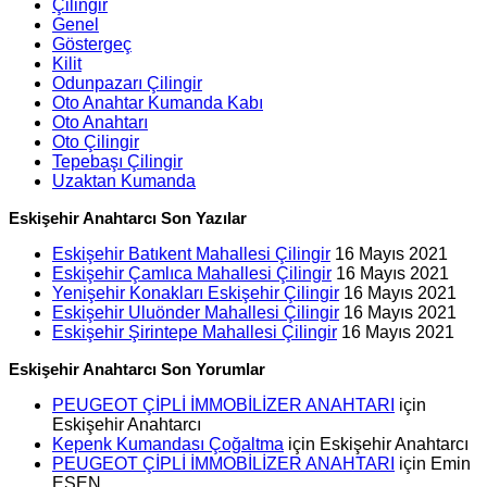
Çilingir
Genel
Göstergeç
Kilit
Odunpazarı Çilingir
Oto Anahtar Kumanda Kabı
Oto Anahtarı
Oto Çilingir
Tepebaşı Çilingir
Uzaktan Kumanda
Eskişehir Anahtarcı Son Yazılar
Eskişehir Batıkent Mahallesi Çilingir
16 Mayıs 2021
Eskişehir Çamlıca Mahallesi Çilingir
16 Mayıs 2021
Yenişehir Konakları Eskişehir Çilingir
16 Mayıs 2021
Eskişehir Uluönder Mahallesi Çilingir
16 Mayıs 2021
Eskişehir Şirintepe Mahallesi Çilingir
16 Mayıs 2021
Eskişehir Anahtarcı Son Yorumlar
PEUGEOT ÇİPLİ İMMOBİLİZER ANAHTARI
için
Eskişehir Anahtarcı
Kepenk Kumandası Çoğaltma
için
Eskişehir Anahtarcı
PEUGEOT ÇİPLİ İMMOBİLİZER ANAHTARI
için
Emin
ESEN