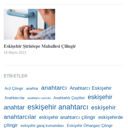
Eskişehir Şirintepe Mahallesi Çilingir
16 Mayıs 2021
ETIKETLER
anahtarcı
Anahtarcı Eskişehir
Acil Çilingir
anahtar
eskişehir
Anahtarcılar
Anahtarlık Çeşitleri
anahtarcı servisi
eskişehir anahtarcı
anahtar
eskişehir
anahtarcılar
eskişehir anahtarcı çilingir
eskişehirde
çilingir
eskişehir garaj kumandası
Eskişehir Orhangazi Çilingir