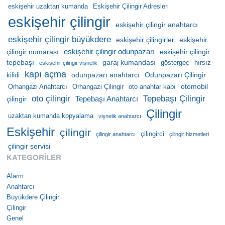
eskişehir uzaktan kumanda
Eskişehir Çilingir Adresleri
eskişehir çilingir
eskişehir çilingir anahtarcı
eskişehir çilingir büyükdere
eskişehir çilingirler
eskişehir
eskişehir çilingir odunpazarı
çilingir numarası
eskişehir çilingir
tepebaşı
garaj kumandası
göstergeç
hırsız
eskişehir çilingir vişnelik
kapı açma
odunpazarı anahtarcı
Odunpazarı Çilingir
kilidi
otomobil
Orhangazi Anahtarcı
Orhangazi Çilingir
oto anahtar kabı
oto çilingir
Tepebaşı Çilingir
Tepebaşı Anahtarcı
çilingir
Çilingir
uzaktan kumanda kopyalama
vişnelik anahtarcı
Eskişehir
çilingir
çilingirci
çilingir anahtarcı
çilingir hizmetleri
çilingir servisi
KATEGORILER
Alarm
Anahtarcı
Büyükdere Çilingir
Çilingir
Genel