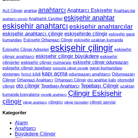
anahtarcı
Anahtarcı Eskişehir
Acil Çilingir
anahtar
Anahtarcılar
eskişehir anahtar
Anahtarlık Çeşitleri
anahtarcı servisi
eskişehir anahtarcı
eskişehir anahtarcılar
eskişehir anahtarcı çilingir
eskişehirde çilingir
eskişehir garaj
kumandası
Eskişehir Orhangazi Çilingir
eskişehir uzaktan kumanda
eskişehir çilingir
eskişehir
Eskişehir Çilingir Adresleri
eskişehir çilingir büyükdere
çilingir anahtarcı
eskişehir
eskişehir çilingir odunpazarı
çilingirler
eskişehir çilingir numarası
eskişehir çilingir tepebaşı
garaj kumandası
eskişehir çilingir vişnelik
kapı açma
odunpazarı anahtarcı
Odunpazarı
göstergeç
hırsız kilidi
Çilingir
otomobil
Orhangazi Anahtarcı
Orhangazi Çilingir
oto anahtar kabı
oto çilingir
Tepebaşı Çilingir
Tepebaşı Anahtarcı
çilingir
uzaktan
Çilingir Eskişehir
kumanda kopyalama
vişnelik anahtarcı
çilingir
çilingir servisi
çilingirci
çilingir anahtarcı
çilingir hizmetleri
Kategoriler
Alarm
Anahtarcı
Büyükdere Çilingir