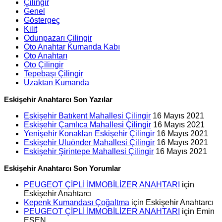
Çilingir
Genel
Göstergeç
Kilit
Odunpazarı Çilingir
Oto Anahtar Kumanda Kabı
Oto Anahtarı
Oto Çilingir
Tepebaşı Çilingir
Uzaktan Kumanda
Eskişehir Anahtarcı Son Yazılar
Eskişehir Batıkent Mahallesi Çilingir
16 Mayıs 2021
Eskişehir Çamlıca Mahallesi Çilingir
16 Mayıs 2021
Yenişehir Konakları Eskişehir Çilingir
16 Mayıs 2021
Eskişehir Uluönder Mahallesi Çilingir
16 Mayıs 2021
Eskişehir Şirintepe Mahallesi Çilingir
16 Mayıs 2021
Eskişehir Anahtarcı Son Yorumlar
PEUGEOT ÇİPLİ İMMOBİLİZER ANAHTARI
için
Eskişehir Anahtarcı
Kepenk Kumandası Çoğaltma
için
Eskişehir Anahtarcı
PEUGEOT ÇİPLİ İMMOBİLİZER ANAHTARI
için
Emin
ESEN