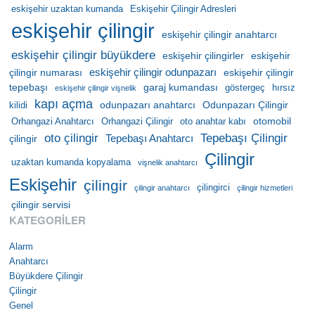
eskişehir uzaktan kumanda
Eskişehir Çilingir Adresleri
eskişehir çilingir
eskişehir çilingir anahtarcı
eskişehir çilingir büyükdere
eskişehir çilingirler
eskişehir
eskişehir çilingir odunpazarı
çilingir numarası
eskişehir çilingir
tepebaşı
garaj kumandası
göstergeç
hırsız
eskişehir çilingir vişnelik
kapı açma
odunpazarı anahtarcı
Odunpazarı Çilingir
kilidi
otomobil
Orhangazi Anahtarcı
Orhangazi Çilingir
oto anahtar kabı
oto çilingir
Tepebaşı Çilingir
Tepebaşı Anahtarcı
çilingir
Çilingir
uzaktan kumanda kopyalama
vişnelik anahtarcı
Eskişehir
çilingir
çilingirci
çilingir anahtarcı
çilingir hizmetleri
çilingir servisi
KATEGORILER
Alarm
Anahtarcı
Büyükdere Çilingir
Çilingir
Genel