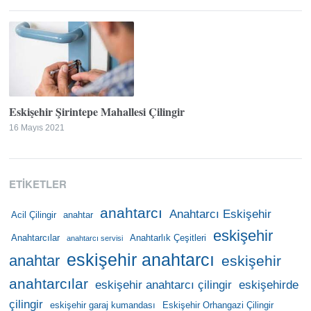
Eskişehir Şirintepe Mahallesi Çilingir
16 Mayıs 2021
ETIKETLER
anahtarcı
Anahtarcı Eskişehir
Acil Çilingir
anahtar
eskişehir
Anahtarcılar
Anahtarlık Çeşitleri
anahtarcı servisi
eskişehir anahtarcı
anahtar
eskişehir
anahtarcılar
eskişehir anahtarcı çilingir
eskişehirde
çilingir
eskişehir garaj kumandası
Eskişehir Orhangazi Çilingir