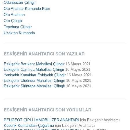
Odunpazarı Çilingir
Oto Anahtar Kumanda Kabı
Oto Anahtarı
Oto Çilingir
Tepebaşı Çilingir
Uzaktan Kumanda
ESKIŞEHIR ANAHTARCI SON YAZILAR
Eskişehir Batıkent Mahallesi Çilingir
16 Mayıs 2021
Eskişehir Çamlıca Mahallesi Çilingir
16 Mayıs 2021
Yenişehir Konakları Eskişehir Çilingir
16 Mayıs 2021
Eskişehir Uluönder Mahallesi Çilingir
16 Mayıs 2021
Eskişehir Şirintepe Mahallesi Çilingir
16 Mayıs 2021
ESKIŞEHIR ANAHTARCI SON YORUMLAR
PEUGEOT ÇİPLİ İMMOBİLİZER ANAHTARI
için
Eskişehir Anahtarcı
Kepenk Kumandası Çoğaltma
için
Eskişehir Anahtarcı