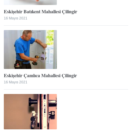
Eskişehir Batıkent Mahallesi Çilingir
16 Mayıs 2021
Eskişehir Çamlıca Mahallesi Çilingir
16 Mayıs 2021