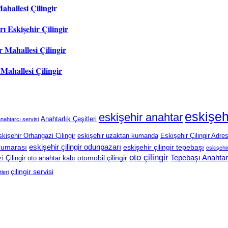
ahallesi Çilingir
ı Eskişehir Çilingir
 Mahallesi Çilingir
 Mahallesi Çilingir
eskişeh
eskişehir anahtar
Anahtarlık Çeşitleri
nahtarcı servisi
kişehir Orhangazi Çilingir
eskişehir uzaktan kumanda
Eskişehir Çilingir Adres
eskişehir çilingir odunpazarı
 numarası
eskişehir çilingir tepebaşı
eskişehir 
oto çilingir
Tepebaşı Anahtar
otomobil çilingir
 Çilingir
oto anahtar kabı
çilingir servisi
tleri