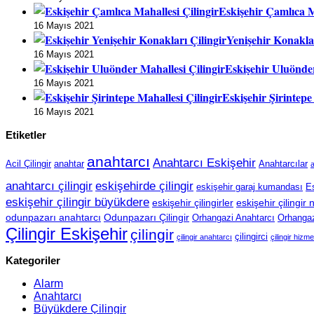
Eskişehir Çamlıca M
16 Mayıs 2021
Yenişehir Konaklar
16 Mayıs 2021
Eskişehir Uluönder
16 Mayıs 2021
Eskişehir Şirintepe
16 Mayıs 2021
Etiketler
anahtarcı
Anahtarcı Eskişehir
Acil Çilingir
anahtar
Anahtarcılar
a
anahtarcı çilingir
eskişehirde çilingir
eskişehir garaj kumandası
Es
eskişehir çilingir büyükdere
eskişehir çilingirler
eskişehir çilingir
odunpazarı anahtarcı
Odunpazarı Çilingir
Orhangazi Anahtarcı
Orhangazi
Çilingir Eskişehir
çilingir
çilingirci
çilingir anahtarcı
çilingir hizme
Kategoriler
Alarm
Anahtarcı
Büyükdere Çilingir