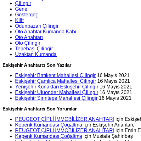
Çilingir
Genel
Göstergeç
Kilit
Odunpazarı Çilingir
Oto Anahtar Kumanda Kabı
Oto Anahtarı
Oto Çilingir
Tepebaşı Çilingir
Uzaktan Kumanda
Eskişehir Anahtarcı Son Yazılar
Eskişehir Batıkent Mahallesi Çilingir
16 Mayıs 2021
Eskişehir Çamlıca Mahallesi Çilingir
16 Mayıs 2021
Yenişehir Konakları Eskişehir Çilingir
16 Mayıs 2021
Eskişehir Uluönder Mahallesi Çilingir
16 Mayıs 2021
Eskişehir Şirintepe Mahallesi Çilingir
16 Mayıs 2021
Eskişehir Anahtarcı Son Yorumlar
PEUGEOT ÇİPLİ İMMOBİLİZER ANAHTARI
için
Eskişeh
Kepenk Kumandası Çoğaltma
için
Eskişehir Anahtarcı
PEUGEOT ÇİPLİ İMMOBİLİZER ANAHTARI
için
Emin 
Kepenk Kumandası Çoğaltma
için
Mustafa Şahinbaş