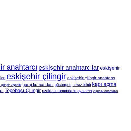
ir anahtarcı
eskişehir anahtarcılar
eskişehir
eskişehir çilingir
eskişehir çilingir anahtarcı
leri
kapı açma
garaj kumandası
göstergeç
hırsız kilidi
çilingir vişnelik
Tepebaşı Çilingir
cı
uzaktan kumanda kopyalama
vişnelik anahtarcı