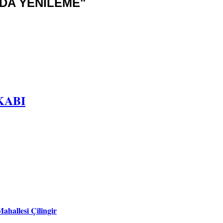
NDA YENİLEME"
KABI
ahallesi Çilingir