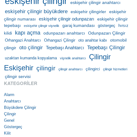
eskişehir çilingir
eskişehir çilingir anahtarcı
eskişehir çilingir büyükdere
eskişehir çilingirler
eskişehir
eskişehir çilingir odunpazarı
çilingir numarası
eskişehir çilingir
tepebaşı
garaj kumandası
göstergeç
hırsız
eskişehir çilingir vişnelik
kapı açma
odunpazarı anahtarcı
Odunpazarı Çilingir
kilidi
otomobil
Orhangazi Anahtarcı
Orhangazi Çilingir
oto anahtar kabı
oto çilingir
Tepebaşı Çilingir
Tepebaşı Anahtarcı
çilingir
Çilingir
uzaktan kumanda kopyalama
vişnelik anahtarcı
Eskişehir
çilingir
çilingirci
çilingir anahtarcı
çilingir hizmetleri
çilingir servisi
KATEGORILER
Alarm
Anahtarcı
Büyükdere Çilingir
Çilingir
Genel
Göstergeç
Kilit