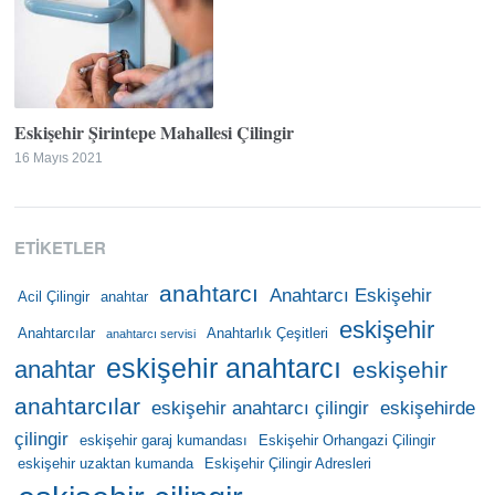
Eskişehir Şirintepe Mahallesi Çilingir
16 Mayıs 2021
ETIKETLER
anahtarcı
Anahtarcı Eskişehir
Acil Çilingir
anahtar
eskişehir
Anahtarcılar
Anahtarlık Çeşitleri
anahtarcı servisi
eskişehir anahtarcı
anahtar
eskişehir
anahtarcılar
eskişehir anahtarcı çilingir
eskişehirde
çilingir
eskişehir garaj kumandası
Eskişehir Orhangazi Çilingir
eskişehir uzaktan kumanda
Eskişehir Çilingir Adresleri