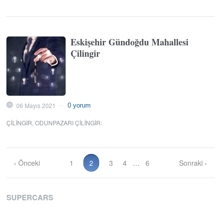
Eskişehir Gündoğdu Mahallesi
Çilingir
06 Mayıs 2021
0 yorum
—
ÇILINGIR
,
ODUNPAZARI ÇILINGIR
:
‹ Önceki
1
2
3
4
…
6
Sonraki ›
SUPERCARS