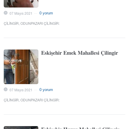
07 Mayıs 2021
0 yorum
—
ÇILINGIR
,
ODUNPAZARI ÇILINGIR
:
Eskişehir Emek Mahallesi Çilingir
07 Mayıs 2021
0 yorum
—
ÇILINGIR
,
ODUNPAZARI ÇILINGIR
: