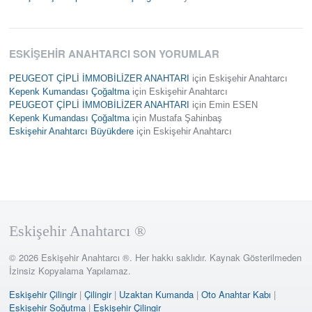
ESKIŞEHIR ANAHTARCI SON YORUMLAR
PEUGEOT ÇİPLİ İMMOBİLİZER ANAHTARI
için
Eskişehir Anahtarcı
Kepenk Kumandası Çoğaltma
için
Eskişehir Anahtarcı
PEUGEOT ÇİPLİ İMMOBİLİZER ANAHTARI
için
Emin ESEN
Kepenk Kumandası Çoğaltma
için
Mustafa Şahinbaş
Eskişehir Anahtarcı Büyükdere
için
Eskişehir Anahtarcı
Eskişehir Anahtarcı ®
© 2026 Eskişehir Anahtarcı ®. Her hakkı saklıdır. Kaynak Gösterilmeden
İzinsiz Kopyalama Yapılamaz.
Eskişehir Çilingir
|
Çilingir
|
Uzaktan Kumanda
|
Oto Anahtar Kabı
|
Eskişehir Soğutma
|
Eskişehir Çilingir