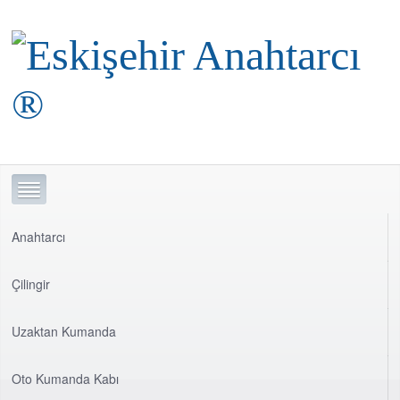
Anahtarcı
Çilingir
Uzaktan Kumanda
Oto Kumanda Kabı