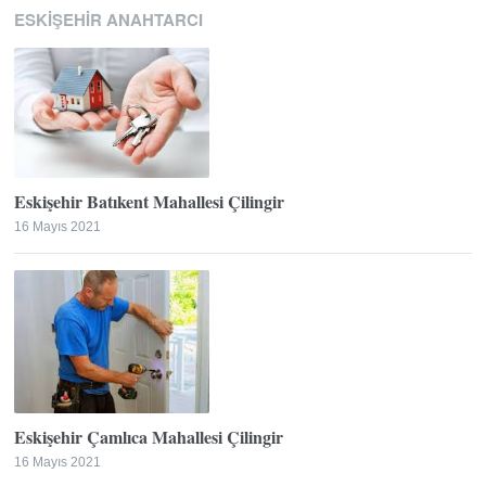
ESKIŞEHIR ANAHTARCI
Eskişehir Batıkent Mahallesi Çilingir
16 Mayıs 2021
Eskişehir Çamlıca Mahallesi Çilingir
16 Mayıs 2021